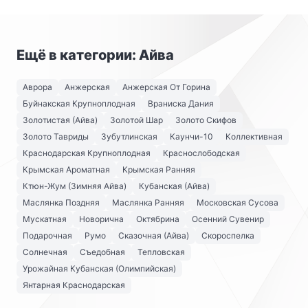
Ещё в категории: Айва
Аврора
Анжерская
Анжерская От Горина
Буйнакская Крупноплодная
Враниска Дания
Золотистая (Айва)
Золотой Шар
Золото Скифов
Золото Тавриды
Зубутлинская
Каунчи-10
Коллективная
Краснодарская Крупноплодная
Краснослободская
Крымская Ароматная
Крымская Ранняя
Ктюн-Жум (Зимняя Айва)
Кубанская (Айва)
Маслянка Поздняя
Маслянка Ранняя
Московская Сусова
Мускатная
Новорична
Октябрина
Осенний Сувенир
Подарочная
Румо
Сказочная (Айва)
Скороспелка
Солнечная
Съедобная
Тепловская
Урожайная Кубанская (Олимпийская)
Янтарная Краснодарская