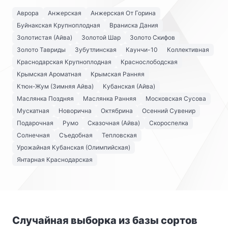
Аврора
Анжерская
Анжерская От Горина
Буйнакская Крупноплодная
Враниска Дания
Золотистая (Айва)
Золотой Шар
Золото Скифов
Золото Тавриды
Зубутлинская
Каунчи-10
Коллективная
Краснодарская Крупноплодная
Краснослободская
Крымская Ароматная
Крымская Ранняя
Ктюн-Жум (Зимняя Айва)
Кубанская (Айва)
Маслянка Поздняя
Маслянка Ранняя
Московская Сусова
Мускатная
Новорична
Октябрина
Осенний Сувенир
Подарочная
Румо
Сказочная (Айва)
Скороспелка
Солнечная
Съедобная
Тепловская
Урожайная Кубанская (Олимпийская)
Янтарная Краснодарская
Случайная выборка из базы сортов