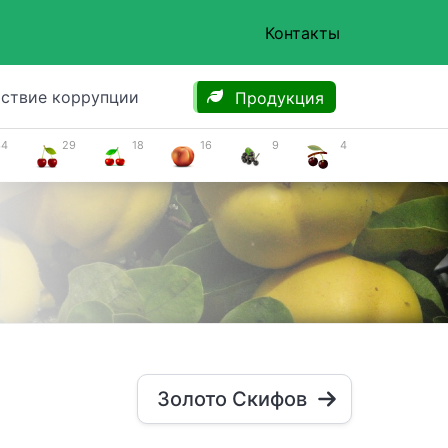
Контакты
ствие коррупции
Продукция
34
29
18
16
9
4
Золото Скифов