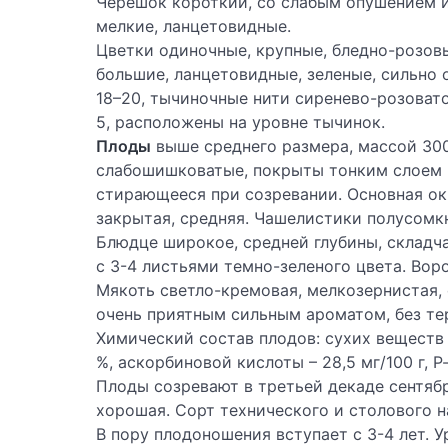
Черешок короткий, со слабым опушением 
мелкие, ланцетовидные.
Цветки одиночные, крупные, бледно-розов
большие, ланцетовидные, зеленые, сильно 
18–20, тычиночные нити сиренево-розовато
5, расположены на уровне тычинок.
Плоды
выше среднего размера, массой 300
слабошишковатые, покрыты тонким слоем в
стирающееся при созревании. Основная окр
закрытая, средняя. Чашелистики полусомкн
Блюдце широкое, средней глубины, складча
с 3-4 листьями темно-зеленого цвета. Вор
Мякоть светло-кремовая, мелкозернистая, 
очень приятным сильным ароматом, без те
Химический состав плодов: сухих веществ – 
%, аскорбиновой кислоты – 28,5 мг/100 г, Р
Плоды созревают в третьей декаде сентябр
хорошая. Сорт технического и столового н
В пору плодоношения вступает с 3-4 лет. 