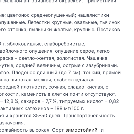
и сильной антоциановой окраской. Прилистники
ые; цветонос среднеопушенный; чашелистики
опушенные. Лепестки крупные, овальные, тычинок
го оттенка, пыльники желтые, крупные. Пестиков
 г, яблоковидные, слаборебристые,
ойлочного опушения, опушение серое, легко
аска – светло-желтая, золотистая. Чашечка
утые, средней величины, острые с зазубринами.
тое. Плодонос длинный (до 7 см), тонкий, прямой
онка широкая, мелкая, слабоскладчатая.
средней плотности, сочная, сладко-кислая, с
рпкости, каменистые клетки почти отсутствуют.
12,8 %, сахаров – 7,7 %, титруемых кислот – 0,82
-активных катехинов – 188 мг/100 г.
я и хранятся 35–50 дней. Транспортабельность
азначения.
Урожайность высокая. Сорт
зимостойкий
и