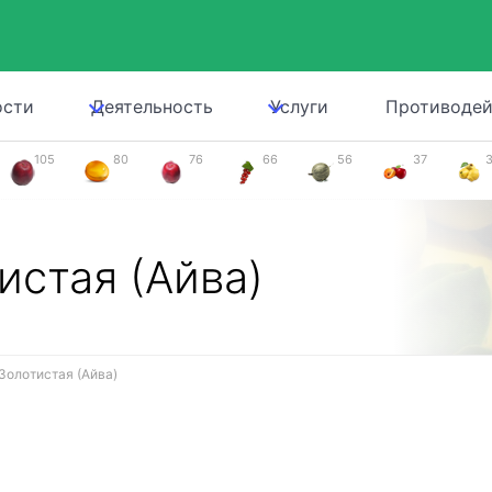
ости
Деятельность
Услуги
Противодей
105
80
76
66
56
37
истая (Айва)
Золотистая (Айва)