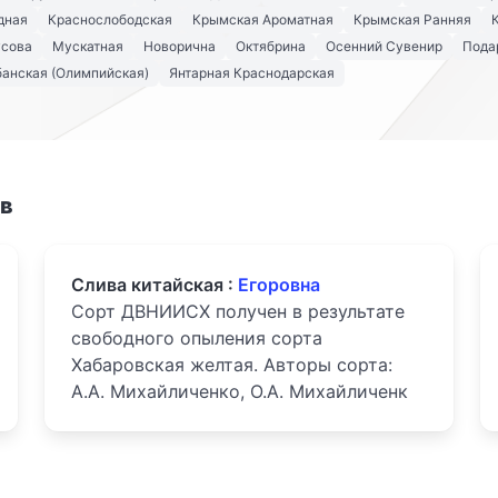
дная
Краснослободская
Крымская Ароматная
Крымская Ранняя
усова
Мускатная
Новорична
Октябрина
Осенний Сувенир
Пода
анская (Олимпийская)
Янтарная Краснодарская
ов
Слива китайская :
Егоровна
Сорт ДВНИИСХ получен в результате
свободного опыления сорта
Хабаровская желтая. Авторы сорта:
А.А. Михайличенко, О.А. Михайличенк