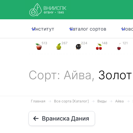
Институт
Каталог сортов
Нов
513
267
224
148
121
Сорт: Айва,
Золот
Главная
Все сорта [Каталог]
Виды
Айва
Враниска Дания