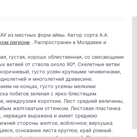
АУ из местных форм айвы. Автор сорта А.А.
ком регионе
. Распространен в Молдавии и
лая, густая, хорошо облиственная, со свисающими
х ветвей от ствола около 90º. Скелетные ветви
коричневый, густо усеян крупными чечевичками,
однолетней и многолетней древесине.
нием на концах, густо усеяны мелкими
ска побегов зеленая с ярко-блестящим
е, междоузлия короткие. Лист средней величины,
абым желтоватым оттенком. Листовая пластинка
й, нервация выражена и имеет среднюю
нижней стороны желтое, войлочное; верхушка
аяся, основание листа круглое, край ровный.