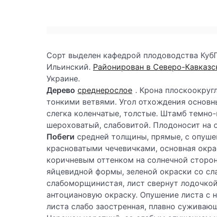
Сорт выделен кафедрой плодоводства КубГ
Ильинский.
Районирован в Северо-Кавказс
Украине.
Дерево
среднерослое
. Крона плоскоокруг
тонкими ветвями. Угол отхождения основны
слегка коленчатые, толстые. Штамб темно-
шероховатый, слабовитой. Плодоносит на 
Побеги
средней толщины, прямые, с опуше
красноватыми чечевичками, основная окра
коричневым оттенком на солнечной сторон
яйцевидной формы, зеленой окраски со сл
слабоморщинистая, лист свернут лодочко
антоциановую окраску. Опушение листа с 
листа слабо заостренная, плавно суживающ