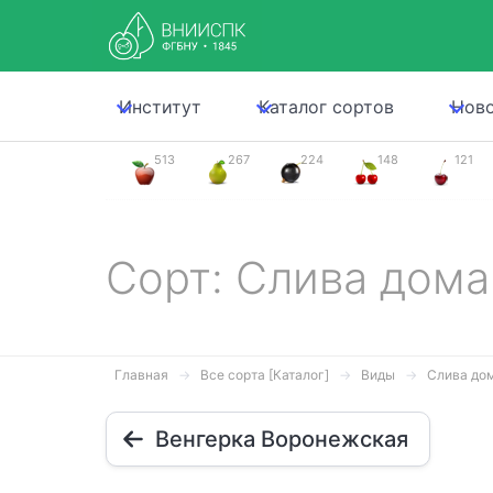
Институт
Каталог сортов
Нов
513
267
224
148
121
Сорт: Слива дом
Главная
Все сорта [Каталог]
Виды
Слива до
Венгерка Воронежская