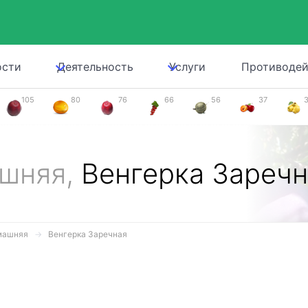
ости
Деятельность
Услуги
Противодей
105
80
76
66
56
37
ашняя,
Венгерка Заречн
машняя
Венгерка Заречная