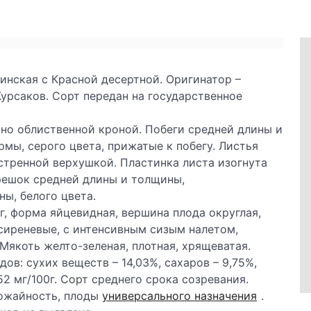
инская с Красной десертной. Оригинатор –
Курсаков. Сорт передан на государственное
ьно облиственной кроной. Побеги средней длины и
мы, серого цвета, прижатые к побегу. Листья
стренной верхушкой. Пластинка листа изогнута
ерешок средней длины и толщины,
ы, белого цвета.
г, форма яйцевидная, вершина плода округлая,
сиреневые, с интенсивным сизым налетом,
 Мякоть желто-зеленая, плотная, хрящеватая.
ов: сухих веществ – 14,03%, сахаров – 9,75%,
52 мг/100г. Сорт среднего срока созревания.
рожайность, плоды
универсального назначения
.