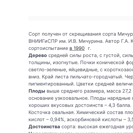
Сорт получен от скрещивания сорта Мичур
ВНИИГиСПР им. И.В. Мичурина. Автор Г.А. 
сортоиспытание
в 1990
г.
Дерево
средней силы роста, с густой, сил
толщины, изогнутые. Почки конической фор
светло-зеленые, яйцевидные, с короткозао
вниз. Край листа пильчато-городчатый. Ч
пигментированный. Цветки средней величин
Плоды
выше среднего размера, масса 27,2 
основание узкоовальное. Плоды нарядные 
хороших вкусовых достоинств – 4,3 балла.
Косточка овальная. Химический состав плод
кислот – 0,94%, аскорбиновой кислоты – 3,
Достоинства
сорта: высокая ежегодная у