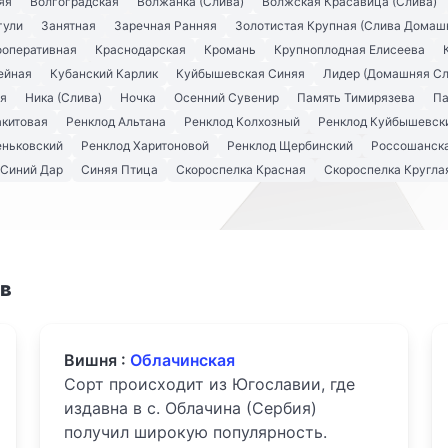
яя
Волгоградская
Волжанка (Слива)
Волжская Красавица (Слива)
гули
Занятная
Заречная Ранняя
Золотистая Крупная (Слива Домаш
ооперативная
Краснодарская
Кромань
Крупноплодная Елисеева
ейная
Кубанский Карлик
Куйбышевская Синяя
Лидер (Домашняя Сл
я
Ника (Слива)
Ночка
Осенний Сувенир
Память Тимирязева
Па
акитовая
Ренклод Альтана
Ренклод Колхозный
Ренклод Куйбышевск
еньковский
Ренклод Харитоновой
Ренклод Щербинский
Россошанска
Синий Дар
Синяя Птица
Скороспелка Красная
Скороспелка Кругла
ов
Вишня :
Облачинская
Сорт происходит из Югославии, где
издавна в с. Облачина (Сербия)
получил широкую популярность.