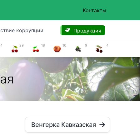
Контакты
ствие коррупции
Продукция
34
29
18
16
9
4
ая
Венгерка Кавказская