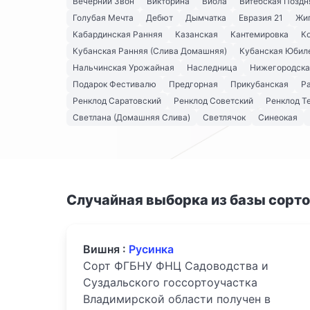
Вечерний Звон
Викторина
Виола
Витебская Поздн
Голубая Мечта
Дебют
Дымчатка
Евразия 21
Жи
Кабардинская Ранняя
Казанская
Кантемировка
К
Кубанская Ранняя (Слива Домашняя)
Кубанская Юбил
Нальчинская Урожайная
Наследница
Нижегородска
Подарок Фестивалю
Предгорная
Прикубанская
Р
Ренклод Саратовский
Ренклод Советский
Ренклод Т
Светлана (Домашняя Слива)
Светлячок
Синеокая
Случайная выборка из базы сорт
Вишня :
Русинка
Сорт ФГБНУ ФНЦ Садоводства и
Суздальского госсортоучастка
Владимирской области получен в