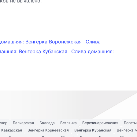
ков не выявлено.
домашняя: Венгерка Воронежская
Слива
ашняя: Венгерка Кубанская
Слива домашняя:
скер
Балкарская
Баллада
Беглянка
Березинареченская
Богаты
 Кавказская
Венгерка Корнеевская
Венгерка Кубанская
Венгерка 