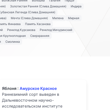
Волжская Ранняя
Волошка
Галатея
Герцог
няя)
Золотистая Ранняя (Слива Домашняя)
Индира
Кубанская Легенда (Слива Домашняя)
ива)
Мечта (Слива Домашняя)
Милена
Мирная
мять Финаева
Память Хасанова
ий
Ренклод Курсакова
Ренклод Мичуринский
я Крупноплодная
Сверхранняя
я
Смолинка
Яблоня :
Амурское Красное
Раннезимний сорт выведен в
Дальневосточном научно-
исследовательском институте