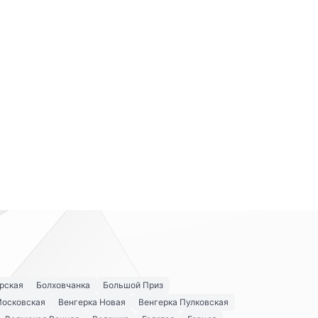
рская
Болховчанка
Большой Приз
Московская
Венгерка Новая
Венгерка Пулковская