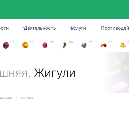
ости
Деятельность
Услуги
Противодей
105
80
76
66
56
37
ашняя,
Жигули
машняя
Жигули