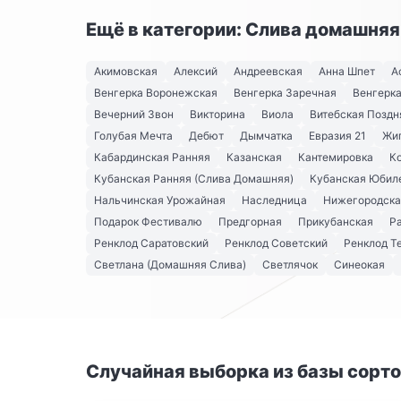
Ещё в категории: Слива домашняя
Акимовская
Алексий
Андреевская
Анна Шпет
А
Венгерка Воронежская
Венгерка Заречная
Венгерка
Вечерний Звон
Викторина
Виола
Витебская Поздн
Голубая Мечта
Дебют
Дымчатка
Евразия 21
Жи
Кабардинская Ранняя
Казанская
Кантемировка
К
Кубанская Ранняя (Слива Домашняя)
Кубанская Юбил
Нальчинская Урожайная
Наследница
Нижегородска
Подарок Фестивалю
Предгорная
Прикубанская
Р
Ренклод Саратовский
Ренклод Советский
Ренклод Т
Светлана (Домашняя Слива)
Светлячок
Синеокая
Случайная выборка из базы сорт