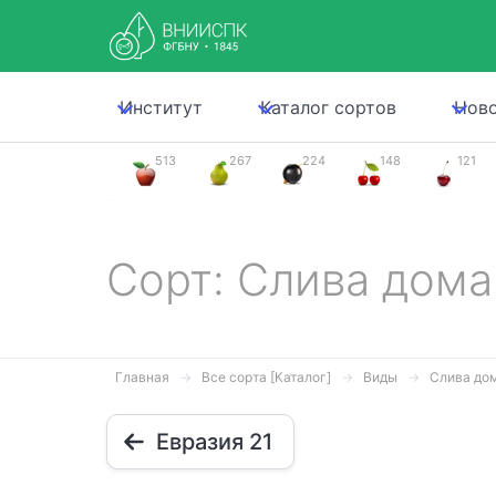
Институт
Каталог сортов
Нов
513
267
224
148
121
Сорт: Слива дом
Главная
Все сорта [Каталог]
Виды
Слива до
Евразия 21