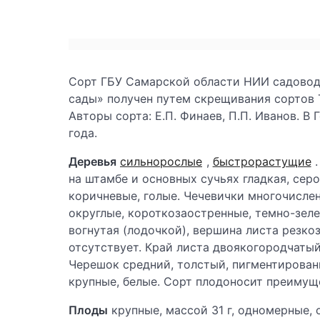
Сорт ГБУ Самарской области НИИ садовод
сады» получен путем скрещивания сортов 
Авторы сорта: Е.П. Финаев, П.П. Иванов. 
года.
Деревья
сильнорослые
,
быстрорастущие
на штамбе и основных сучьях гладкая, серо
коричневые, голые. Чечевички многочислен
округлые, короткозаостренные, темно-зел
вогнутая (лодочкой), вершина листа резко
отсутствует. Край листа двоякогородчаты
Черешок средний, толстый, пигментирован
крупные, белые. Сорт плодоносит преимущ
Плоды
крупные, массой 31 г, одномерные, 