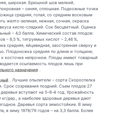
дняя, широкая. Брюшной шов мелкий,
покровная – синяя, сплошная. Подкожные точки
Кожица средняя, голая, со средним восковым
ть желто-зеленая, нежная, сочная, окраска
вкуса кисло-сладкий. Сок бесцветный. Оценка
льный – 4,0 балла. Химический состав плодов:
в – 8,5 %, титруемых кислот – 2,46 %,
очка средняя, яйцевидная, заостренная сверху и
ошо. Плодоножка средняя по длине и толщине;
е к косточке непрочное. Плоды имеют товарный
блюдается осыпаемость плодов лишь при
льного назначения
.
дный
. Лучшие опылители – сорта Скороспелка
я. Срок созревания поздний. Съем плодов 27
 деревья вступают на 5–6-й год. Урожайность
 кг/дер., а наиболее здоровые деревья дают
егодное. Деревья сорта зимостойкие. В зиму
а, в зиму 1978/79 годов – на 3,3 балла. Более