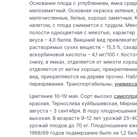
Основание плода с углублением, ямка сре
малозаметный. Основная окраска зеленая, 
малочисленные, белые, хорошо заметные. 
налетом, с плода снимается с трудом. Мяко
полости одноцветная с мякотью, характер 
вкуса – 4,0 балла. Внешний вид привлекате
растворимых сухих веществ – 15,5 %, сахаро
аскорбиновой кислоты – 4,1 мг/100 г. Кост
снизу, в ямках, отделяется от мякоти хор
отделяется от ветки хорошо; прикреплени
вид, прикрепляются на дереве прочно. На
перезревании. Транспортабельны,
универса
Цветение 10–19 мая. Сорт высоко
самопло
красная, Тернослива куйбышевская, Мирна
августа – 3 сентября. В пору плодоношения
высокая. В возрасте 9–12 лет урожай 25–40
урожай плодов до 70 кг. Плодоношение еж
1968/69 годов подмерзание было на 1,2 балл