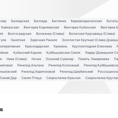
скер
Балкарская
Баллада
Беглянка
Березинареченская
Богаты
 Кавказская
Венгерка Корнеевская
Венгерка Кубанская
Венгерка 
яя
Волгоградская
Волжанка (Слива)
Волжская Красавица (Слива)
гули
Занятная
Заречная Ранняя
Золотистая Крупная (Слива Домаш
ооперативная
Краснодарская
Кромань
Крупноплодная Елисеева
ейная
Кубанский Карлик
Куйбышевская Синяя
Лидер (Домашняя Сл
я
Ника (Слива)
Ночка
Осенний Сувенир
Память Тимирязева
Па
акитовая
Ренклод Альтана
Ренклод Колхозный
Ренклод Куйбышевск
еньковский
Ренклод Харитоновой
Ренклод Щербинский
Россошанска
Синий Дар
Синяя Птица
Скороспелка Красная
Скороспелка Кругла
ов