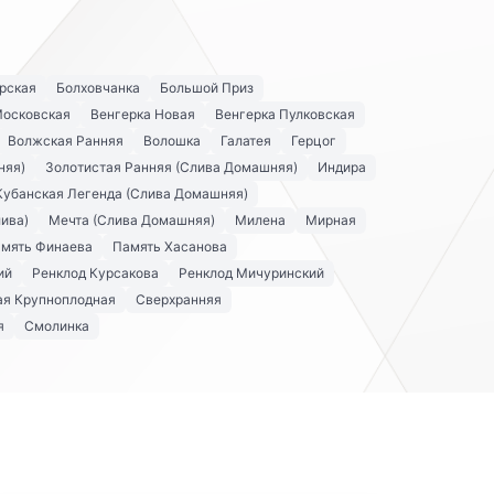
рская
Болховчанка
Большой Приз
Московская
Венгерка Новая
Венгерка Пулковская
Волжская Ранняя
Волошка
Галатея
Герцог
няя)
Золотистая Ранняя (Слива Домашняя)
Индира
Кубанская Легенда (Слива Домашняя)
ива)
Мечта (Слива Домашняя)
Милена
Мирная
мять Финаева
Память Хасанова
ий
Ренклод Курсакова
Ренклод Мичуринский
я Крупноплодная
Сверхранняя
я
Смолинка