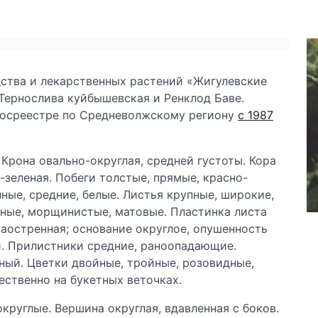
ства и лекарственных растений «Жигулевские
Тернослива куйбышевская и Ренклод Баве.
В Госреестре по Средневолжскому региону
с 1987
. Крона овально-округлая, средней густоты. Кора
-зеленая. Побеги толстые, прямые, красно-
ные, средние, белые. Листья крупные, широкие,
еные, морщинистые, матовые. Пластинка листа
заостренная; основание округлое, опушенность
й. Прилистники средние, раноопадающие.
ный. Цветки двойные, тройные, розовидные,
ественно на букетных веточках.
округлые. Вершина округлая, вдавленная с боков.