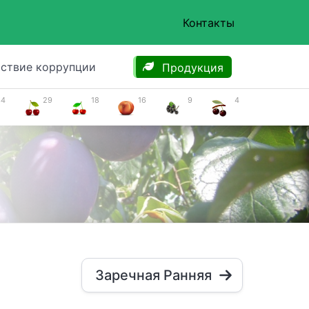
Контакты
ствие коррупции
Продукция
34
29
18
16
9
4
Заречная Ранняя