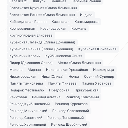
Евразия 21
Жигули
Занятная
Заречная Ранняя
Золотистая Крупная (Слива Домашняя)
Золотистая Ранняя (Слива Домашняя)
Индира
Кабардинская Ранняя
Казанская
Кантемировка
Кооперативная
Краснодарская
Кромань
Крупноплодная Елисеева
Кубанская Легенда (Слива Домашняя)
Кубанская Ранняя (Слива Домашняя)
Кубанская Юбилейная
Кубанский Карлик
Куйбышевская Синяя
Лидер (Домашняя Слива)
Мечта (Слива Домашняя)
Милена
Мирная
Нальчинская Урожайная
Наследница
Нижегородская
Ника (Слива)
Ночка
Осенний Сувенир
Память Тимирязева
Память Финаева
Память Хасанова
Подарок Фестивалю
Предгорная
Прикубанская
Ракитовая
Ренклод Альтана
Ренклод Колхозный
Ренклод Куйбышевский
Ренклод Курсакова
Ренклод Мичуринский
Ренклод Саратовский
Ренклод Советский
Ренклод Теньковский
Ренклод Харитоновой
Ренклод Щербинский