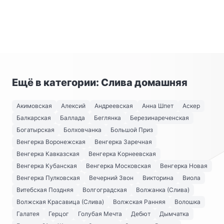
Ещё в категории: Слива домашняя
Акимовская
Алексий
Андреевская
Анна Шпет
Аскер
Балкарская
Баллада
Беглянка
Березинареченская
Богатырская
Болховчанка
Большой Приз
Венгерка Воронежская
Венгерка Заречная
Венгерка Кавказская
Венгерка Корнеевская
Венгерка Кубанская
Венгерка Московская
Венгерка Новая
Венгерка Пулковская
Вечерний Звон
Викторина
Виола
Витебская Поздняя
Волгоградская
Волжанка (Слива)
Волжская Красавица (Слива)
Волжская Ранняя
Волошка
Галатея
Герцог
Голубая Мечта
Дебют
Дымчатка