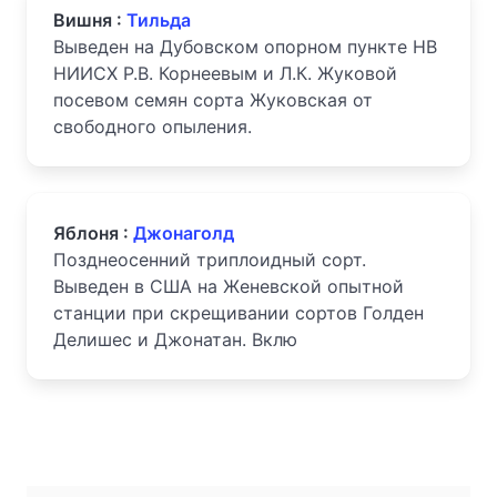
Вишня :
Тильда
Выведен на Дубовском опорном пункте НВ
НИИСХ Р.В. Корнеевым и Л.К. Жуковой
посевом семян сорта Жуковская от
свободного опыления.
Яблоня :
Джонаголд
Позднеосенний триплоидный сорт.
Выведен в CША на Женевской опытной
станции при скрещивании сортов Голден
Делишес и Джонатан. Вклю