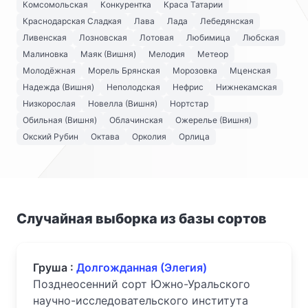
Комсомольская
Конкурентка
Краса Татарии
Краснодарская Сладкая
Лава
Лада
Лебедянская
Ливенская
Лозновская
Лотовая
Любимица
Любская
Малиновка
Маяк (Вишня)
Мелодия
Метеор
Молодёжная
Морель Брянская
Морозовка
Мценская
Надежда (Вишня)
Неполодская
Нефрис
Нижнекамская
Низкорослая
Новелла (Вишня)
Нортстар
Обильная (Вишня)
Облачинская
Ожерелье (Вишня)
Окский Рубин
Октава
Орколия
Орлица
Случайная выборка из базы сортов
Груша :
Долгожданная (Элегия)
Позднеосенний сорт Южно-Уральского
научно-исследовательского института