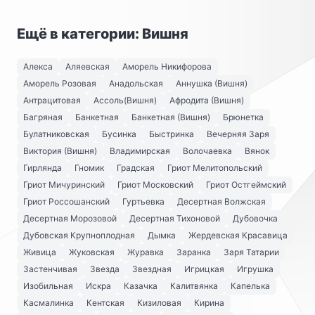
Ещё в категории: Вишня
Алекса
Аляевская
Аморель Никифорова
Аморель Розовая
Анадольская
Аннушка (Вишня)
Антрацитовая
Ассоль(Вишня)
Афродита (Вишня)
Багряная
Банкетная
Банкетная (Вишня)
Брюнетка
Булатниковская
Бусинка
Быстринка
Вечерняя Заря
Виктория (Вишня)
Владимирская
Волочаевка
Вянок
Гирлянда
Гномик
Градская
Гриот Мелитопольский
Гриот Мичуринский
Гриот Московский
Гриот Остгеймский
Гриот Россошанский
Гуртьевка
Десертная Волжская
Десертная Морозовой
Десертная Тихоновой
Дубовочка
Дубовская Крупноплодная
Дымка
Жердевская Красавица
Живица
Жуковская
Журавка
Заранка
Заря Татарии
Застенчивая
Звезда
Звездная
Игрицкая
Игрушка
Изобильная
Искра
Казачка
Калитвянка
Капелька
Касмалинка
Кентская
Кизиловая
Кирина