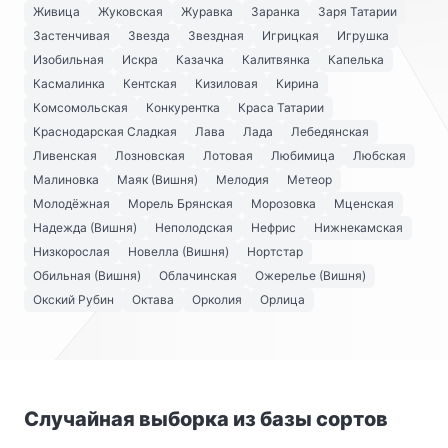
Живица
Жуковская
Журавка
Заранка
Заря Татарии
Застенчивая
Звезда
Звездная
Игрицкая
Игрушка
Изобильная
Искра
Казачка
Калитвянка
Капелька
Касмалинка
Кентская
Кизиловая
Кирина
Комсомольская
Конкурентка
Краса Татарии
Краснодарская Сладкая
Лава
Лада
Лебедянская
Ливенская
Лозновская
Лотовая
Любимица
Любская
Малиновка
Маяк (Вишня)
Мелодия
Метеор
Молодёжная
Морель Брянская
Морозовка
Мценская
Надежда (Вишня)
Неполодская
Нефрис
Нижнекамская
Низкорослая
Новелла (Вишня)
Нортстар
Обильная (Вишня)
Облачинская
Ожерелье (Вишня)
Окский Рубин
Октава
Орколия
Орлица
Случайная выборка из базы сортов