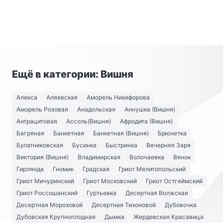
Ещё в категории: Вишня
Алекса
Аляевская
Аморель Никифорова
Аморель Розовая
Анадольская
Аннушка (Вишня)
Антрацитовая
Ассоль(Вишня)
Афродита (Вишня)
Багряная
Банкетная
Банкетная (Вишня)
Брюнетка
Булатниковская
Бусинка
Быстринка
Вечерняя Заря
Виктория (Вишня)
Владимирская
Волочаевка
Вянок
Гирлянда
Гномик
Градская
Гриот Мелитопольский
Гриот Мичуринский
Гриот Московский
Гриот Остгеймский
Гриот Россошанский
Гуртьевка
Десертная Волжская
Десертная Морозовой
Десертная Тихоновой
Дубовочка
Дубовская Крупноплодная
Дымка
Жердевская Красавица