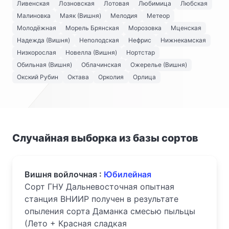
Ливенская
Лозновская
Лотовая
Любимица
Любская
Малиновка
Маяк (Вишня)
Мелодия
Метеор
Молодёжная
Морель Брянская
Морозовка
Мценская
Надежда (Вишня)
Неполодская
Нефрис
Нижнекамская
Низкорослая
Новелла (Вишня)
Нортстар
Обильная (Вишня)
Облачинская
Ожерелье (Вишня)
Окский Рубин
Октава
Орколия
Орлица
Случайная выборка из базы сортов
Вишня войлочная :
Юбилейная
Сорт ГНУ Дальневосточная опытная
станция ВНИИР получен в результате
опыления сорта Даманка смесью пыльцы
(Лето + Красная сладкая