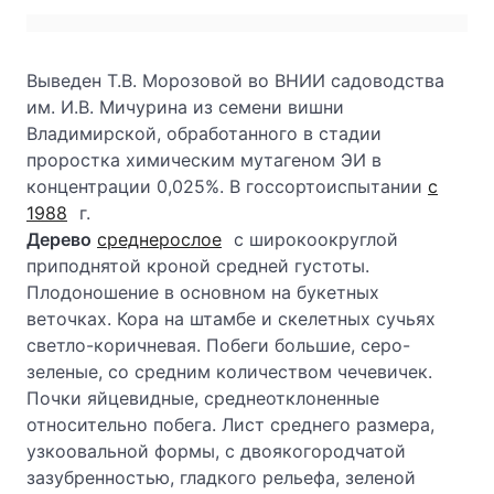
Выведен Т.В. Морозовой во ВНИИ садоводства
им. И.В. Мичурина из семени вишни
Владимирской, обработанного в стадии
проростка химическим мутагеном ЭИ в
концентрации 0,025%. В госсортоиспытании
с
1988
г.
Дерево
среднерослое
с широкоокруглой
приподнятой кроной средней густоты.
Плодоношение в основном на букетных
веточках. Кора на штамбе и скелетных сучьях
светло-коричневая. Побеги большие, серо-
зеленые, со средним количеством чечевичек.
Почки яйцевидные, среднеотклоненные
относительно побега. Лист среднего размера,
узкоовальной формы, с двоякогородчатой
зазубренностью, гладкого рельефа, зеленой