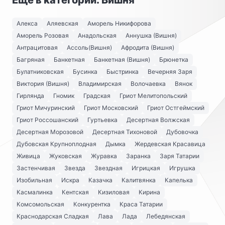
Ещё в категории: Вишня
Алекса
Аляевская
Аморель Никифорова
Аморель Розовая
Анадольская
Аннушка (Вишня)
Антрацитовая
Ассоль(Вишня)
Афродита (Вишня)
Багряная
Банкетная
Банкетная (Вишня)
Брюнетка
Булатниковская
Бусинка
Быстринка
Вечерняя Заря
Виктория (Вишня)
Владимирская
Волочаевка
Вянок
Гирлянда
Гномик
Градская
Гриот Мелитопольский
Гриот Мичуринский
Гриот Московский
Гриот Остгеймский
Гриот Россошанский
Гуртьевка
Десертная Волжская
Десертная Морозовой
Десертная Тихоновой
Дубовочка
Дубовская Крупноплодная
Дымка
Жердевская Красавица
Живица
Жуковская
Журавка
Заранка
Заря Татарии
Застенчивая
Звезда
Звездная
Игрицкая
Игрушка
Изобильная
Искра
Казачка
Калитвянка
Капелька
Касмалинка
Кентская
Кизиловая
Кирина
Комсомольская
Конкурентка
Краса Татарии
Краснодарская Сладкая
Лава
Лада
Лебедянская