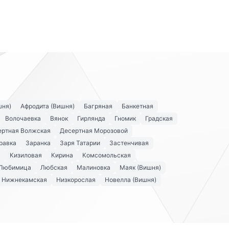
шня)
Афродита (Вишня)
Багряная
Банкетная
Волочаевка
Вянок
Гирлянда
Гномик
Градская
ертная Волжская
Десертная Морозовой
равка
Заранка
Заря Татарии
Застенчивая
я
Кизиловая
Кирина
Комсомольская
Любимица
Любская
Малиновка
Маяк (Вишня)
Нижнекамская
Низкорослая
Новелла (Вишня)