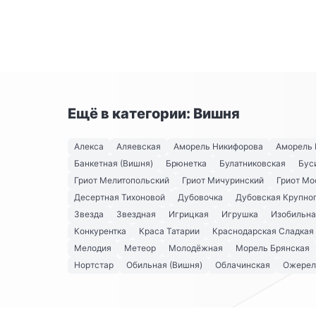
Ещё в категории: Вишня
Алекса
Аляевская
Аморель Никифорова
Аморель 
Банкетная (Вишня)
Брюнетка
Булатниковская
Бус
Гриот Мелитопольский
Гриот Мичуринский
Гриот Мо
Десертная Тихоновой
Дубовочка
Дубовская Крупно
Звезда
Звездная
Игрицкая
Игрушка
Изобильна
Конкурентка
Краса Татарии
Краснодарская Сладкая
Мелодия
Метеор
Молодёжная
Морель Брянская
Нортстар
Обильная (Вишня)
Облачинская
Ожерел