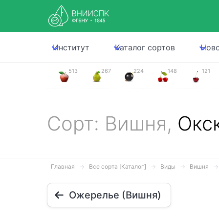
Институт
Каталог сортов
Нов
513
267
224
148
121
Сорт: Вишня,
Окс
Главная
Все сорта [Каталог]
Виды
Вишня
Ожерелье (Вишня)