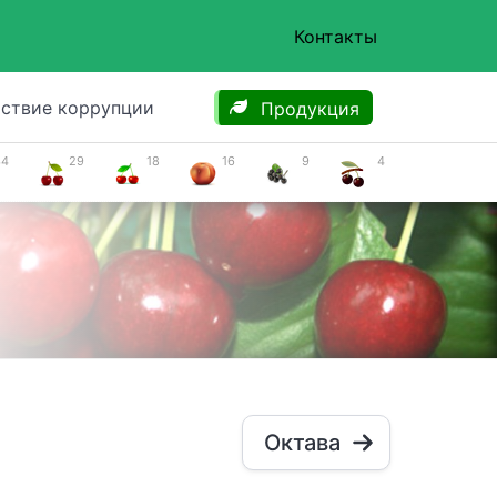
Контакты
ствие коррупции
Продукция
34
29
18
16
9
4
Октава