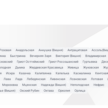
Розовая
Анадольская
Аннушка (Вишня)
Антрацитовая
Ассоль(Ви
инка
Быстринка
Вечерняя Заря
Виктория (Вишня)
Владимирская
сковский
Гриот Остгеймский
Гриот Россошанский
Гуртьевка
Дес
плодная
Дымка
Жердевская Красавица
Живица
Жуковская
Жу
я
Искра
Казачка
Калитвянка
Капелька
Касмалинка
Кентска
Лава
Лада
Лебедянская
Ливенская
Лозновская
Лотовая
Морозовка
Мценская
Надежда (Вишня)
Неполодская
Нефрис
ье (Вишня)
Окский Рубин
Октава
Орколия
Орлица