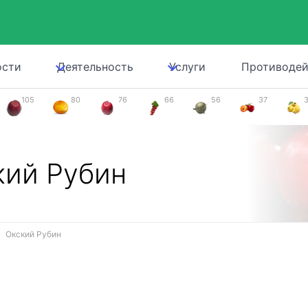
ости
Деятельность
Услуги
Противодей
105
80
76
66
56
37
кий Рубин
Окский Рубин