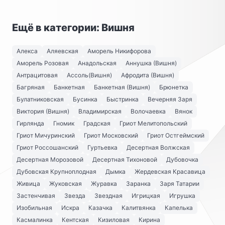
Ещё в категории: Вишня
Алекса
Аляевская
Аморель Никифорова
Аморель Розовая
Анадольская
Аннушка (Вишня)
Антрацитовая
Ассоль(Вишня)
Афродита (Вишня)
Багряная
Банкетная
Банкетная (Вишня)
Брюнетка
Булатниковская
Бусинка
Быстринка
Вечерняя Заря
Виктория (Вишня)
Владимирская
Волочаевка
Вянок
Гирлянда
Гномик
Градская
Гриот Мелитопольский
Гриот Мичуринский
Гриот Московский
Гриот Остгеймский
Гриот Россошанский
Гуртьевка
Десертная Волжская
Десертная Морозовой
Десертная Тихоновой
Дубовочка
Дубовская Крупноплодная
Дымка
Жердевская Красавица
Живица
Жуковская
Журавка
Заранка
Заря Татарии
Застенчивая
Звезда
Звездная
Игрицкая
Игрушка
Изобильная
Искра
Казачка
Калитвянка
Капелька
Касмалинка
Кентская
Кизиловая
Кирина