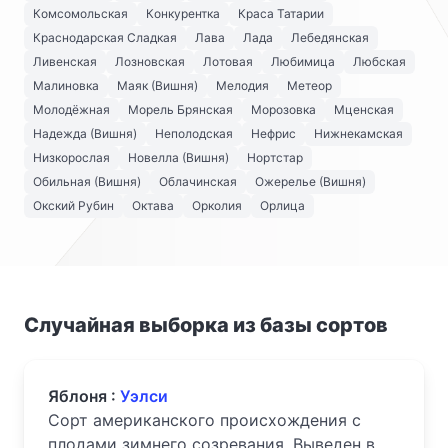
Комсомольская
Конкурентка
Краса Татарии
Краснодарская Сладкая
Лава
Лада
Лебедянская
Ливенская
Лозновская
Лотовая
Любимица
Любская
Малиновка
Маяк (Вишня)
Мелодия
Метеор
Молодёжная
Морель Брянская
Морозовка
Мценская
Надежда (Вишня)
Неполодская
Нефрис
Нижнекамская
Низкорослая
Новелла (Вишня)
Нортстар
Обильная (Вишня)
Облачинская
Ожерелье (Вишня)
Окский Рубин
Октава
Орколия
Орлица
Случайная выборка из базы сортов
Яблоня :
Уэлси
Сорт американского происхождения с
плодами зимнего созревания. Выведен в