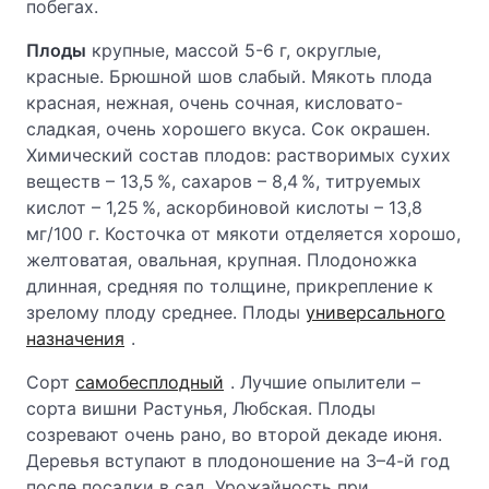
побегах.
Плоды
крупные, массой 5-6 г, округлые,
красные. Брюшной шов слабый. Мякоть плода
красная, нежная, очень сочная, кисловато-
сладкая, очень хорошего вкуса. Сок окрашен.
Химический состав плодов: растворимых сухих
веществ – 13,5 %, сахаров – 8,4 %, титруемых
кислот – 1,25 %, аскорбиновой кислоты – 13,8
мг/100 г. Косточка от мякоти отделяется хорошо,
желтоватая, овальная, крупная. Плодоножка
длинная, средняя по толщине, прикрепление к
зрелому плоду среднее. Плоды
универсального
назначения
.
Сорт
самобесплодный
. Лучшие опылители –
сорта вишни Растунья, Любская. Плоды
созревают очень рано, во второй декаде июня.
Деревья вступают в плодоношение на 3–4-й год
после посадки в сад. Урожайность при