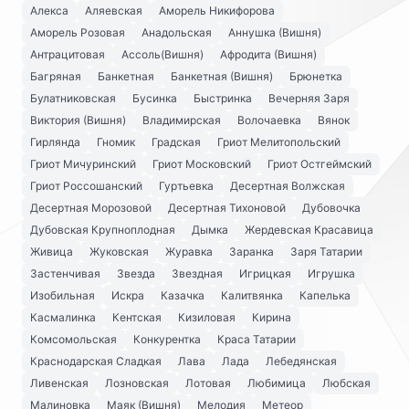
Алекса
Аляевская
Аморель Никифорова
Аморель Розовая
Анадольская
Аннушка (Вишня)
Антрацитовая
Ассоль(Вишня)
Афродита (Вишня)
Багряная
Банкетная
Банкетная (Вишня)
Брюнетка
Булатниковская
Бусинка
Быстринка
Вечерняя Заря
Виктория (Вишня)
Владимирская
Волочаевка
Вянок
Гирлянда
Гномик
Градская
Гриот Мелитопольский
Гриот Мичуринский
Гриот Московский
Гриот Остгеймский
Гриот Россошанский
Гуртьевка
Десертная Волжская
Десертная Морозовой
Десертная Тихоновой
Дубовочка
Дубовская Крупноплодная
Дымка
Жердевская Красавица
Живица
Жуковская
Журавка
Заранка
Заря Татарии
Застенчивая
Звезда
Звездная
Игрицкая
Игрушка
Изобильная
Искра
Казачка
Калитвянка
Капелька
Касмалинка
Кентская
Кизиловая
Кирина
Комсомольская
Конкурентка
Краса Татарии
Краснодарская Сладкая
Лава
Лада
Лебедянская
Ливенская
Лозновская
Лотовая
Любимица
Любская
Малиновка
Маяк (Вишня)
Мелодия
Метеор