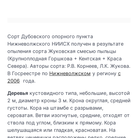
Сорт Дубовского опорного пункта
Нижневолжского НИИСХ получен в результате
опыления сорта Жуковская смесью пыльцы
(Крупноплодная Горшкова + Кентская + Краса
Севера). Авторы сорта: Р.В. Корнеев, Л.К. Жукова.
В Госреестре по
Нижневолжском
у региону
с
2006
года.
Деревья
кустовидного типа, небольшие, высотой
2 м, диаметр кроны 3 м. Крона округлая, средней
густоты. Кора на штамбе с разрывами,
сероватая. Ветви изогнутые, средние, отходят от
ствола под углом, близким к прямому. Кора
шелушащаяся или гладкая, красноватая. На
ветвях чечевички расположены редко, средние.