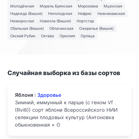
Молодёжная
Морель Брянская
Морозовка
Мценская
Надежда (Вишня)
Неполодская
Нефрис
Нижнекамская
Низкорослая
Новелла (Вишня)
Нортстар
Обильная (Вишня)
Облачинская
Ожерелье (Вишня)
Окский Рубин
Октава
Орколия
Орлица
Случайная выборка из базы сортов
Яблоня :
Здоровье
Зимний, иммунный к парше (с геном Vf
(Rvi6)) сорт яблони Всероссийского НИИ
селекции плодовых культур (Антоновка
обыкновенная × O