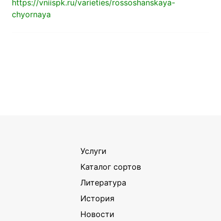
https://vniispk.ru/varieties/rossoshanskaya-
chyornaya
Услуги
Каталог сортов
Литература
История
Новости