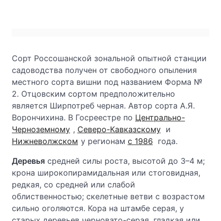
Сорт Россошанской зональной опытной станции
садоводства получен от свободного опыления
местного сорта вишни под названием Форма №
2. Отцовским сортом предположительно
является Ширпотреб черная. Автор сорта А.Я.
Ворончихина. В Госреестре по
Центрально-
Черноземному
,
Северо-Кавказскому
и
Нижневолжском
у регионам
с 1986
года.
Деревья
средней силы роста, высотой до 3–4 м;
крона широкопирамидальная или стоговидная,
редкая, со средней или слабой
облиственностью; скелетные ветви с возрастом
сильно оголяются. Кора на штамбе серая, у
старых деревьев черновато-серая, гладкая или