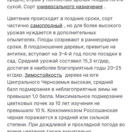
сухой. Сорт
универсального назначения
.
Цветение происходит в поздние сроки, сорт
частично
самоплодный
, но для более высокого
урожая нуждается в дополнительных
опылителях. Плоды созревают в раннесредние
сроки. В плодоношение деревья, привитые на
антипке, вступают на 3–4-й год после посадки в
сад. Средний урожай составил 15,3 кг/дер,
достигая в наиболее благоприятные годы 20–25
кг/дер.
Зимостойкость
дерева на юге
Центрального Черноземья высокая, средний
балл подмерзания в неблагоприятные зимы не
превышал 1,0 балла. Максимальное подмерзание
цветковых почек за 10 лет изучения не
превышало 10 %. Коккомикозом Россошанская
черная поражается в средней или сильной
степени. При дождливой и прохладной погоде во
время цветения также значительно