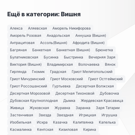
Ещё в категории: Вишня
Алекса
Аляевская
Аморель Никифорова
Аморель Розовая
Анадольская
Аннушка (Вишня)
Антрацитовая
Ассоль(Вишня)
Афродита (Вишня)
Багряная
Банкетная
Банкетная (Вишня)
Брюнетка
Булатниковская
Бусинка
Быстринка
Вечерняя Заря
Виктория (Вишня)
Владимирская
Волочаевка
Вянок
Гирлянда
Гномик
Градская
Гриот Мелитопольский
Гриот Мичуринский
Гриот Московский
Гриот Остгеймский
Гриот Россошанский
Гуртьевка
Десертная Волжская
Десертная Морозовой
Десертная Тихоновой
Дубовочка
Дубовская Крупноплодная
Дымка
Жердевская Красавица
Живица
Жуковская
Журавка
Заранка
Заря Татарии
Застенчивая
Звезда
Звездная
Игрицкая
Игрушка
Изобильная
Искра
Казачка
Калитвянка
Капелька
Касмалинка
Кентская
Кизиловая
Кирина