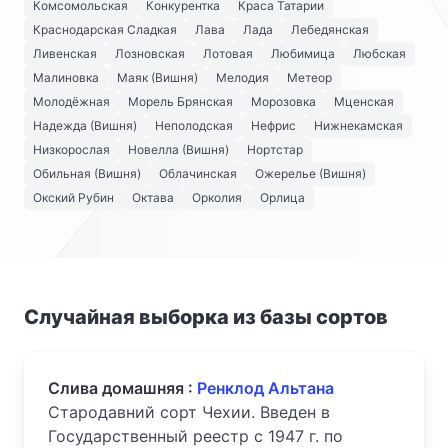
Комсомольская
Конкурентка
Краса Татарии
Краснодарская Сладкая
Лава
Лада
Лебедянская
Ливенская
Лозновская
Лотовая
Любимица
Любская
Малиновка
Маяк (Вишня)
Мелодия
Метеор
Молодёжная
Морель Брянская
Морозовка
Мценская
Надежда (Вишня)
Неполодская
Нефрис
Нижнекамская
Низкорослая
Новелла (Вишня)
Нортстар
Обильная (Вишня)
Облачинская
Ожерелье (Вишня)
Окский Рубин
Октава
Орколия
Орлица
Случайная выборка из базы сортов
Слива домашняя :
Ренклод Альтана
Стародавний сорт Чехии. Введен в
Государственный реестр с 1947 г. по