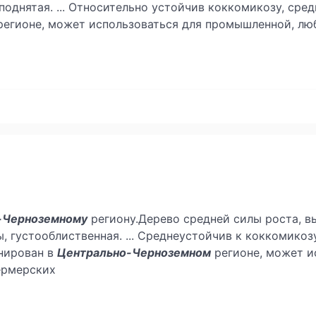
иподнятая. ... Относительно устойчив коккомикозу, сре
егионе, может использоваться для промышленной, лю
-Черноземному
региону.Дерево средней силы роста, вы
ы, густооблиственная. ... Среднеустойчив к коккомико
нирован в
Центрально-Черноземном
регионе, может и
ермерских