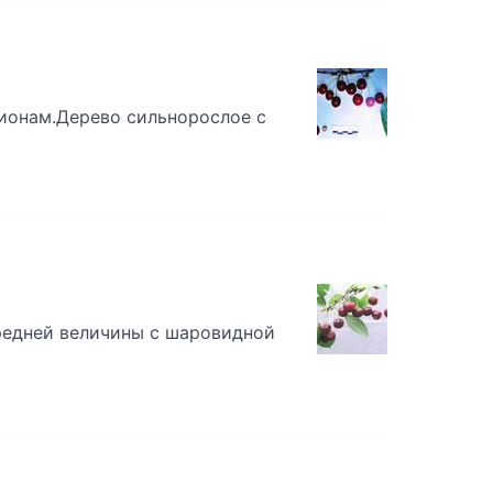
онам.Дерево сильнорослое с
редней величины с шаровидной