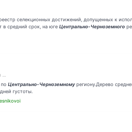
й реестр селекционных достижений, допущенных к исп
т в средний срок, на юге
Центрально-Черноземного
ре
...
. по
Центрально-Черноземному
региону.Дерево средней
дней густоты.
lesnikovoi