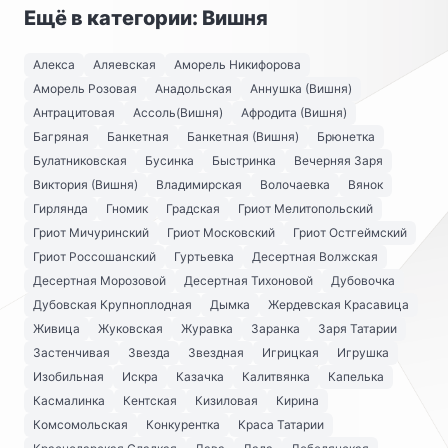
Ещё в категории: Вишня
Алекса
Аляевская
Аморель Никифорова
Аморель Розовая
Анадольская
Аннушка (Вишня)
Антрацитовая
Ассоль(Вишня)
Афродита (Вишня)
Багряная
Банкетная
Банкетная (Вишня)
Брюнетка
Булатниковская
Бусинка
Быстринка
Вечерняя Заря
Виктория (Вишня)
Владимирская
Волочаевка
Вянок
Гирлянда
Гномик
Градская
Гриот Мелитопольский
Гриот Мичуринский
Гриот Московский
Гриот Остгеймский
Гриот Россошанский
Гуртьевка
Десертная Волжская
Десертная Морозовой
Десертная Тихоновой
Дубовочка
Дубовская Крупноплодная
Дымка
Жердевская Красавица
Живица
Жуковская
Журавка
Заранка
Заря Татарии
Застенчивая
Звезда
Звездная
Игрицкая
Игрушка
Изобильная
Искра
Казачка
Калитвянка
Капелька
Касмалинка
Кентская
Кизиловая
Кирина
Комсомольская
Конкурентка
Краса Татарии