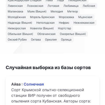
Краснодарская Сладкая
Лава
Лада
Лебедянская
Ливенская
Лозновская
Лотовая
Любимица
Любская
Малиновка
Маяк (Вишня)
Мелодия
Метеор
Молодёжная
Морель Брянская
Морозовка
Мценская
Надежда (Вишня)
Неполодская
Нефрис
Нижнекамская
Низкорослая
Новелла (Вишня)
Нортстар
Обильная (Вишня)
Облачинская
Ожерелье (Вишня)
Окский Рубин
Октава
Орколия
Орлица
Случайная выборка из базы сортов
Айва :
Солнечная
Сорт Крымской опытно-селекционной
станции ВИР получен от свободного
опыления сорта Кубанская. Авторы сорта: