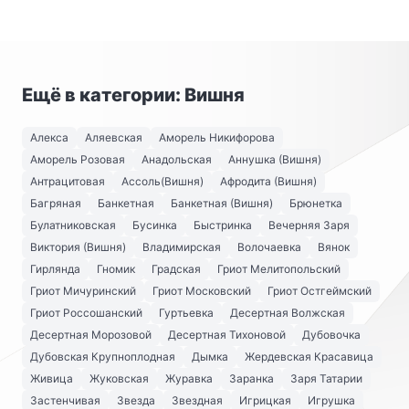
Ещё в категории: Вишня
Алекса
Аляевская
Аморель Никифорова
Аморель Розовая
Анадольская
Аннушка (Вишня)
Антрацитовая
Ассоль(Вишня)
Афродита (Вишня)
Багряная
Банкетная
Банкетная (Вишня)
Брюнетка
Булатниковская
Бусинка
Быстринка
Вечерняя Заря
Виктория (Вишня)
Владимирская
Волочаевка
Вянок
Гирлянда
Гномик
Градская
Гриот Мелитопольский
Гриот Мичуринский
Гриот Московский
Гриот Остгеймский
Гриот Россошанский
Гуртьевка
Десертная Волжская
Десертная Морозовой
Десертная Тихоновой
Дубовочка
Дубовская Крупноплодная
Дымка
Жердевская Красавица
Живица
Жуковская
Журавка
Заранка
Заря Татарии
Застенчивая
Звезда
Звездная
Игрицкая
Игрушка