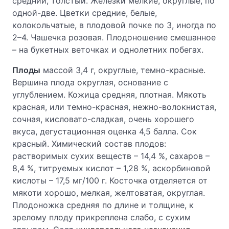
средний, толстый. Железки мелкие, округлые, по
одной-две. Цветки средние, белые,
колокольчатые, в плодовой почке по 3, иногда по
2–4. Чашечка розовая. Плодоношение смешанное
– на букетных веточках и однолетних побегах.
Плоды
массой 3,4 г, округлые, темно-красные.
Вершина плода округлая, основание с
углублением. Кожица средняя, плотная. Мякоть
красная, или темно-красная, нежно-волокнистая,
сочная, кисловато-сладкая, очень хорошего
вкуса, дегустационная оценка 4,5 балла. Сок
красный. Химический состав плодов:
растворимых сухих веществ – 14,4 %, сахаров –
8,4 %, титруемых кислот – 1,28 %, аскорбиновой
кислоты – 17,5 мг/100 г. Косточка отделяется от
мякоти хорошо, мелкая, желтоватая, округлая.
Плодоножка средняя по длине и толщине, к
зрелому плоду прикреплена слабо, с сухим