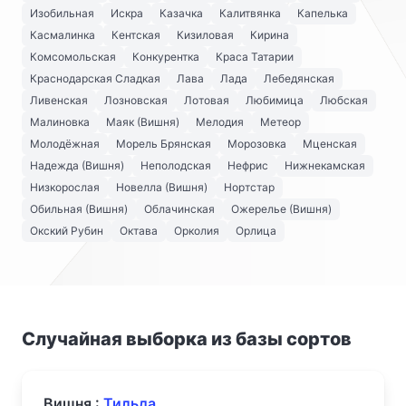
Изобильная
Искра
Казачка
Калитвянка
Капелька
Касмалинка
Кентская
Кизиловая
Кирина
Комсомольская
Конкурентка
Краса Татарии
Краснодарская Сладкая
Лава
Лада
Лебедянская
Ливенская
Лозновская
Лотовая
Любимица
Любская
Малиновка
Маяк (Вишня)
Мелодия
Метеор
Молодёжная
Морель Брянская
Морозовка
Мценская
Надежда (Вишня)
Неполодская
Нефрис
Нижнекамская
Низкорослая
Новелла (Вишня)
Нортстар
Обильная (Вишня)
Облачинская
Ожерелье (Вишня)
Окский Рубин
Октава
Орколия
Орлица
Случайная выборка из базы сортов
Вишня :
Тильда