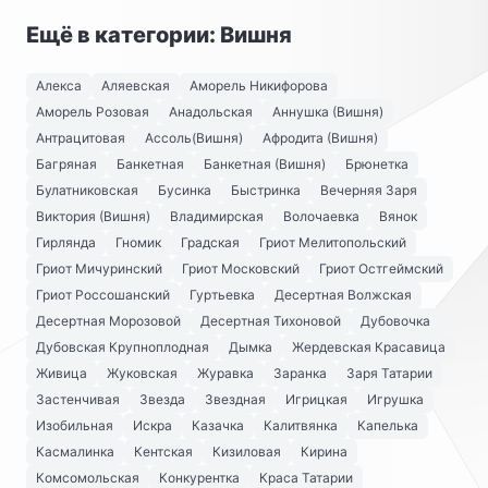
Ещё в категории: Вишня
Алекса
Аляевская
Аморель Никифорова
Аморель Розовая
Анадольская
Аннушка (Вишня)
Антрацитовая
Ассоль(Вишня)
Афродита (Вишня)
Багряная
Банкетная
Банкетная (Вишня)
Брюнетка
Булатниковская
Бусинка
Быстринка
Вечерняя Заря
Виктория (Вишня)
Владимирская
Волочаевка
Вянок
Гирлянда
Гномик
Градская
Гриот Мелитопольский
Гриот Мичуринский
Гриот Московский
Гриот Остгеймский
Гриот Россошанский
Гуртьевка
Десертная Волжская
Десертная Морозовой
Десертная Тихоновой
Дубовочка
Дубовская Крупноплодная
Дымка
Жердевская Красавица
Живица
Жуковская
Журавка
Заранка
Заря Татарии
Застенчивая
Звезда
Звездная
Игрицкая
Игрушка
Изобильная
Искра
Казачка
Калитвянка
Капелька
Касмалинка
Кентская
Кизиловая
Кирина
Комсомольская
Конкурентка
Краса Татарии