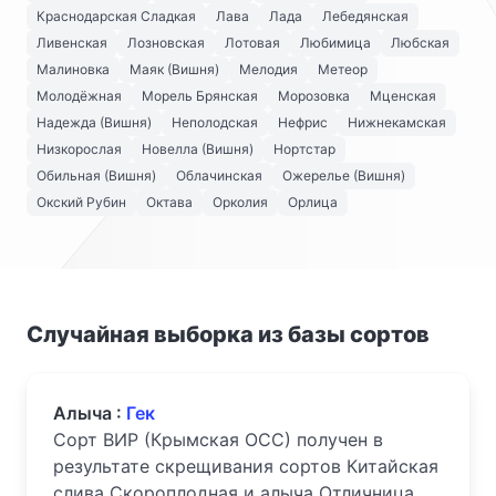
Краснодарская Сладкая
Лава
Лада
Лебедянская
Ливенская
Лозновская
Лотовая
Любимица
Любская
Малиновка
Маяк (Вишня)
Мелодия
Метеор
Молодёжная
Морель Брянская
Морозовка
Мценская
Надежда (Вишня)
Неполодская
Нефрис
Нижнекамская
Низкорослая
Новелла (Вишня)
Нортстар
Обильная (Вишня)
Облачинская
Ожерелье (Вишня)
Окский Рубин
Октава
Орколия
Орлица
Случайная выборка из базы сортов
Алыча :
Гек
Сорт ВИР (Крымская ОСС) получен в
результате скрещивания сортов Китайская
слива Скороплодная и алыча Отличница.