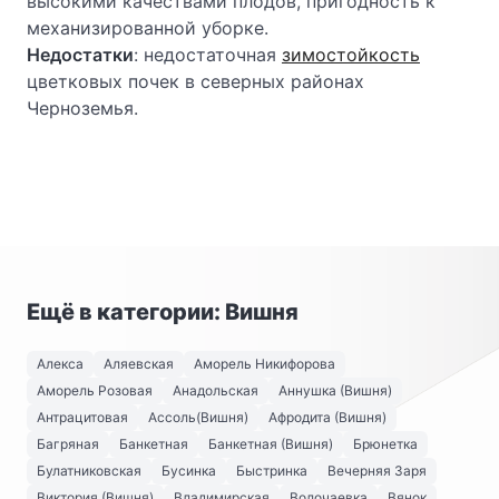
высокими качествами плодов, пригодность к
механизированной уборке.
Недостатки
: недостаточная
зимостойкость
цветковых почек в северных районах
Черноземья.
Ещё в категории: Вишня
Алекса
Аляевская
Аморель Никифорова
Аморель Розовая
Анадольская
Аннушка (Вишня)
Антрацитовая
Ассоль(Вишня)
Афродита (Вишня)
Багряная
Банкетная
Банкетная (Вишня)
Брюнетка
Булатниковская
Бусинка
Быстринка
Вечерняя Заря
Виктория (Вишня)
Владимирская
Волочаевка
Вянок