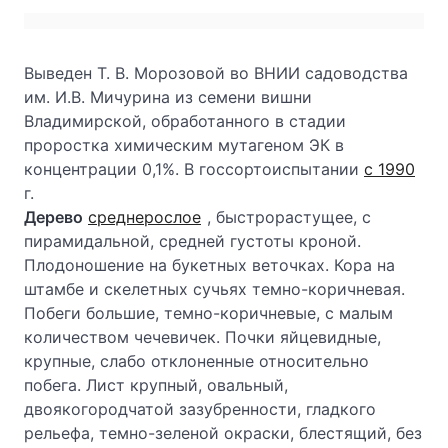
Выведен Т. В. Морозовой во ВНИИ садоводства
им. И.В. Мичурина из семени вишни
Владимирской, обработанного в стадии
проростка химическим мутагеном ЭК в
концентрации 0,1%. В госсортоиспытании
с 1990
г.
Дерево
среднерослое
, быстрорастущее, с
пирамидальной, средней густоты кроной.
Плодоношение на букетных веточках. Кора на
штамбе и скелетных сучьях темно-коричневая.
Побеги большие, темно-коричневые, с малым
количеством чечевичек. Почки яйцевидные,
крупные, слабо отклоненные относительно
побега. Лист крупный, овальный,
двоякогородчатой зазубренности, гладкого
рельефа, темно-зеленой окраски, блестящий, без