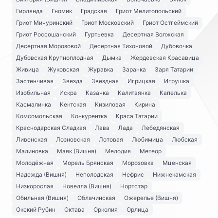
Гирлянда
Гномик
Градская
Гриот Мелитопольский
Гриот Мичуринский
Гриот Московский
Гриот Остгеймский
Гриот Россошанский
Гуртьевка
Десертная Волжская
Десертная Морозовой
Десертная Тихоновой
Дубовочка
Дубовская Крупноплодная
Дымка
Жердевская Красавица
Живица
Жуковская
Журавка
Заранка
Заря Татарии
Застенчивая
Звезда
Звездная
Игрицкая
Игрушка
Изобильная
Искра
Казачка
Калитвянка
Капелька
Касмалинка
Кентская
Кизиловая
Кирина
Комсомольская
Конкурентка
Краса Татарии
Краснодарская Сладкая
Лава
Лада
Лебедянская
Ливенская
Лозновская
Лотовая
Любимица
Любская
Малиновка
Маяк (Вишня)
Мелодия
Метеор
Молодёжная
Морель Брянская
Морозовка
Мценская
Надежда (Вишня)
Неполодская
Нефрис
Нижнекамская
Низкорослая
Новелла (Вишня)
Нортстар
Обильная (Вишня)
Облачинская
Ожерелье (Вишня)
Окский Рубин
Октава
Орколия
Орлица