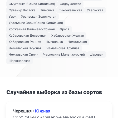
Смуглянка (Слива Китайская)
Содружество
Сувенир Востока
Тимошка
Тихоокеанская
Увельская
Узюк
Уральская Золотистая
Уральские Зори (Слива Китайская)
Урожайная Дальневосточная
Фрося
Хабаровская Десертная
Хабаровская Желтая
Хабаровская Ранняя
Цыганочка
Чемальская
Чемальская Вкусная
Чемальская Крупная
Чемальская Синяя
Чернослив Маньчжурский
Шаровая
Шершневская
Случайная выборка из базы сортов
Черешня :
Южная
Сорт ФГБНУ «Северо-кавказский ФНЦ