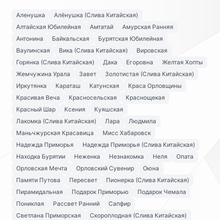
Аленушка
Алёнушка (Слива Китайская)
Алтайская Юбилейная
Амтатай
Амурская Ранняя
Антонина
Байкальская
Бурятская Юбилейная
Ваулинская
Вика (Слива Китайская)
Вировская
Горянка (Слива Китайская)
Дака
Егоровна
Желтая Хопты
Жемчужина Урала
Завет
Золотистая (Слива Китайская)
Иркутянка
Караташ
Катунская
Краса Орловщины
Красивая Веча
Красносельская
Краснощекая
Красный Шар
Ксения
Куяшская
Лакомка (Слива Китайская)
Лара
Людмила
Маньчжурская Красавица
Мисс Хабаровск
Надежда Приморья
Надежда Приморья (Слива Китайская)
Находка Бурятии
Неженка
Незнакомка
Неля
Опата
Орловская Мечта
Орловский Сувенир
Оюна
Памяти Путова
Пересвет
Пионерка (Слива Китайская)
Пирамидальная
Подарок Приморью
Подарок Чемала
Пониклая
Рассвет Ранний
Сапфир
Светлана Приморская
Скороплодная (Слива Китайская)