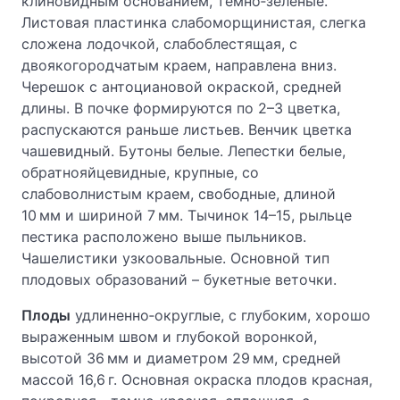
клиновидным основанием, темно‑зеленые.
Листовая пластинка слабоморщинистая, слегка
сложена лодочкой, слабоблестящая, с
двоякогородчатым краем, направлена вниз.
Черешок с антоциановой окраской, средней
длины. В почке формируются по 2–3 цветка,
распускаются раньше листьев. Венчик цветка
чашевидный. Бутоны белые. Лепестки белые,
обратнояйцевидные, крупные, со
слабоволнистым краем, свободные, длиной
10 мм и шириной 7 мм. Тычинок 14–15, рыльце
пестика расположено выше пыльников.
Чашелистики узкоовальные. Основной тип
плодовых образований – букетные веточки.
Плоды
удлиненно‑округлые, с глубоким, хорошо
выраженным швом и глубокой воронкой,
высотой 36 мм и диаметром 29 мм, средней
массой 16,6 г. Основная окраска плодов красная,