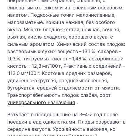
покровная – темно‑красная, сплошная, с
синеватым оттенком и интенсивным восковым
налетом. Подкожные точки малочисленные,
малозаметные. Кожица нежная, без особого
вкуса. Мякоть бледно‑желтая, нежная, сочная,
рыхлая, кисло‑сладкого, хорошего вкуса, с
сильным ароматом. Химический состав плодов:
растворимых сухих веществ – 13,1 %, сахаров –
9,3 %, титруемых кислот – 1,46 %, аскорбиновой
кислоты – 12,3 мг/100 г, Р‑активных соединений –
113,0 мг/100 г. Косточка средних размеров,
удлиненно‑округлая, средневыполненная,
бугорчатая, средней отделяемости от мякоти.
Транспортабельность плодов слабая, сорт
универсального назначения
.
Вступает в плодоношение на 3–4‑й год после
посадки в сад однолетками. Плоды созревают в
середине августа. Урожайность высокая, но