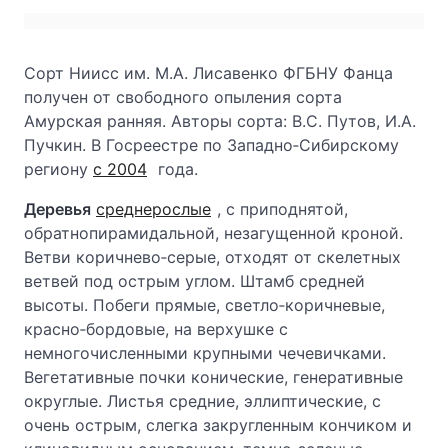
Сорт Ниисс им. М.А. Лисавенко ФГБНУ Фанца
получен от свободного опыления сорта
Амурская ранняя. Авторы сорта: В.С. Путов, И.А.
Пучкин. В Госреестре по Западно‑Сибирскому
региону
с 2004
года.
Деревья
среднерослые
, с приподнятой,
обратнопирамидальной, незагущенной кроной.
Ветви коричнево‑серые, отходят от скелетных
ветвей под острым углом. Штамб средней
высоты. Побеги прямые, светло‑коричневые,
красно‑бордовые, на верхушке с
немногочисленными крупными чечевичками.
Вегетативные почки конические, генеративные
округлые. Листья средние, эллиптические, с
очень острым, слегка закругленным кончиком и