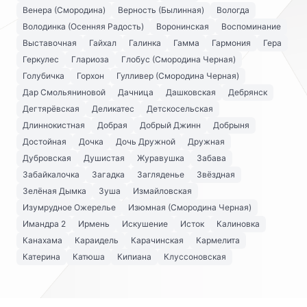
Венера (Смородина)
Верность (Былинная)
Вологда
Володинка (Осенняя Радость)
Воронинская
Воспоминание
Выставочная
Гайхал
Галинка
Гамма
Гармония
Гера
Геркулес
Глариоза
Глобус (Смородина Черная)
Голубичка
Горхон
Гулливер (Смородина Черная)
Дар Смольяниновой
Дачница
Дашковская
Дебрянск
Дегтярёвская
Деликатес
Детскосельская
Длиннокистная
Добрая
Добрый Джинн
Добрыня
Достойная
Дочка
Дочь Дружной
Дружная
Дубровская
Душистая
Журавушка
Забава
Забайкалочка
Загадка
Загляденье
Звёздная
Зелёная Дымка
Зуша
Измайловская
Изумрудное Ожерелье
Изюмная (Смородина Черная)
Имандра 2
Ирмень
Искушение
Исток
Калиновка
Канахама
Караидель
Карачинская
Кармелита
Катерина
Катюша
Кипиана
Клуссоновская