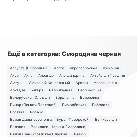
Ещё в категории: Смородина черная
Августа (Смородина)
Агата
Агролесовская
Ажурная
Акур
Алга
Алеандр
Александрина
Алтайская Поздняя
Амгунь
Амурский Консервный
Арапка
Аргазинская
Аркадия
Багира
Баррикадная
Белорусочка
Белорусская Сладкая
Бердчанка
Березовка
Бинар (Памяти Павловой)
Бирюлёвская
Бобровая
Богатая
Болеро
Бурая Дальневосточная (Бурая Фаворской)
Бычковская
Валовая
Василиса (Черная Смородина)
Велой (Ленинградская Сладкая)
Велюр