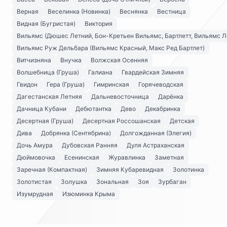
Верная
Веселинка (Новинка)
Веснянка
Вестница
Видная (Бугристая)
Виктория
Вильямс (Дюшес Летний, Бон-Кретьен Вильямс, Бартлетт, Вильямс Л
Вильямс Руж Дельбара (Вильямс Красный, Макс Ред Бартлет)
Витчизняна
Внучка
Волжская Осенняя
Волшебница (Груша)
Галиана
Гвардейская Зимняя
Гвидон
Гера (Груша)
Гимринская
Горячеводская
Дагестанская Летняя
Дальневосточница
Дарёнка
Дачница Кубани
Дебютантка
Дево
Декабринка
Десертная (Груша)
Десертная Россошанская
Детская
Дива
Добрянка (Сентябрина)
Долгожданная (Элегия)
Дочь Амура
Дубовская Ранняя
Дуля Астраханская
Дюймовочка
Есенинская
Журавлинка
Заметная
Заречная (Компактная)
Зимняя Кубаревидная
Золотинка
Золотистая
Золушка
Зональная
Зоя
Зурбаган
Изумрудная
Изюминка Крыма