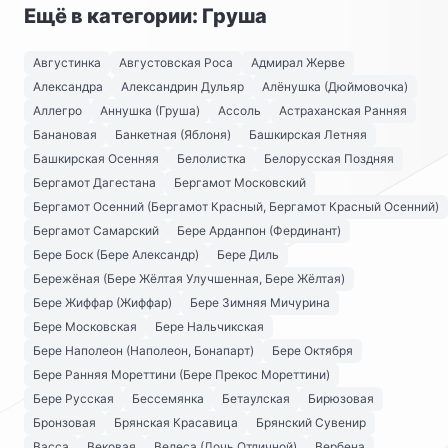
Ещё в категории: Груша
Августинка
Августовская Роса
Адмирал Жерве
Александра
Александрин Дульяр
Алёнушка (Дюймовочка)
Аллегро
Аннушка (Груша)
Ассоль
Астраханская Ранняя
Банановая
Банкетная (Яблоня)
Башкирская Летняя
Башкирская Осенняя
Белолистка
Белорусская Поздняя
Бергамот Дагестана
Бергамот Московский
Бергамот Осенний (Бергамот Красный, Бергамот Красный Осенний)
Бергамот Самарский
Бере Арданпон (Фердинант)
Бере Боск (Бере Александр)
Бере Диль
Бережёная (Бере Жёлтая Улучшенная, Бере Жёлтая)
Бере Жиффар (Жиффар)
Бере Зимняя Мичурина
Бере Московская
Бере Нальчикская
Бере Наполеон (Наполеон, Бонапарт)
Бере Октября
Бере Ранняя Мореттини (Бере Прекос Мореттини)
Бере Русская
Бессемянка
Бетаулская
Бирюзовая
Бронзовая
Брянская Красавица
Брянский Сувенир
Васса
Вековая
Велеса (Дочь Отличной)
Вербена