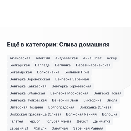
Ещё в категории: Слива домашняя
Акимовская
Алексий
Андреевская
Анна Шпет
Аскер
Балкарская
Баллада
Беглянка
Березинареченская
Богатырская
Болховчанка
Большой Приз
Венгерка Воронежская
Венгерка Заречная
Венгерка Кавказская
Венгерка Корнеевская
Венгерка Кубанская
Венгерка Московская
Венгерка Новая
Венгерка Пулковская
Вечерний Звон
Викторина
Виола
Витебская Поздняя
Волгоградская
Волжанка (Слива)
Волжская Красавица (Слива)
Волжская Ранняя
Волошка
Галатея
Герцог
Голубая Мечта
Дебют
Дымчатка
Евразия 21
Жигули
Занятная
Заречная Ранняя