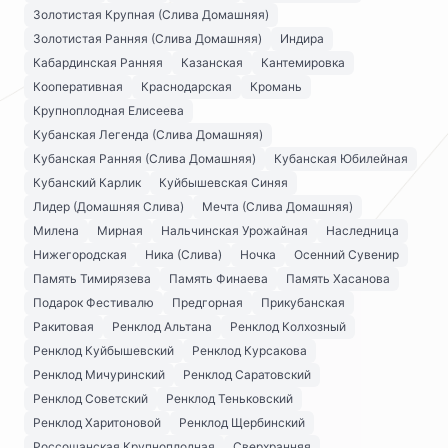
Золотистая Крупная (Слива Домашняя)
Золотистая Ранняя (Слива Домашняя)
Индира
Кабардинская Ранняя
Казанская
Кантемировка
Кооперативная
Краснодарская
Кромань
Крупноплодная Елисеева
Кубанская Легенда (Слива Домашняя)
Кубанская Ранняя (Слива Домашняя)
Кубанская Юбилейная
Кубанский Карлик
Куйбышевская Синяя
Лидер (Домашняя Слива)
Мечта (Слива Домашняя)
Милена
Мирная
Нальчинская Урожайная
Наследница
Нижегородская
Ника (Слива)
Ночка
Осенний Сувенир
Память Тимирязева
Память Финаева
Память Хасанова
Подарок Фестивалю
Предгорная
Прикубанская
Ракитовая
Ренклод Альтана
Ренклод Колхозный
Ренклод Куйбышевский
Ренклод Курсакова
Ренклод Мичуринский
Ренклод Саратовский
Ренклод Советский
Ренклод Теньковский
Ренклод Харитоновой
Ренклод Щербинский
Россошанская Крупноплодная
Сверхранняя