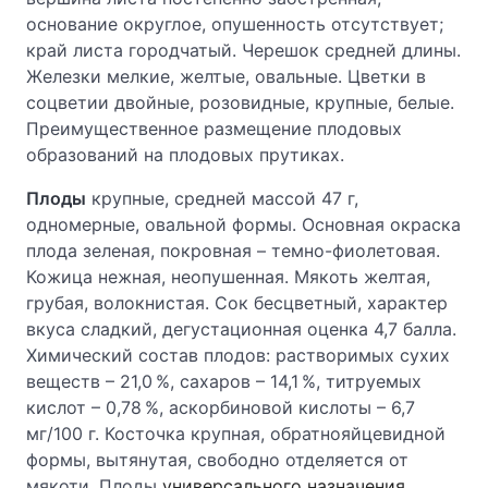
основание округлое, опушенность отсутствует;
край листа городчатый. Черешок средней длины.
Железки мелкие, желтые, овальные. Цветки в
соцветии двойные, розовидные, крупные, белые.
Преимущественное размещение плодовых
образований на плодовых прутиках.
Плоды
крупные, средней массой 47 г,
одномерные, овальной формы. Основная окраска
плода зеленая, покровная – темно-фиолетовая.
Кожица нежная, неопушенная. Мякоть желтая,
грубая, волокнистая. Сок бесцветный, характер
вкуса сладкий, дегустационная оценка 4,7 балла.
Химический состав плодов: растворимых сухих
веществ – 21,0 %, сахаров – 14,1 %, титруемых
кислот – 0,78 %, аскорбиновой кислоты – 6,7
мг/100 г. Косточка крупная, обратнояйцевидной
формы, вытянутая, свободно отделяется от
мякоти. Плоды
универсального назначения
.