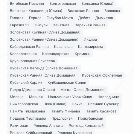
Витебская Поздняя
Волгоградская
Волжанка (Слива)
Волжская Красавица (Слива)
Волжская Ранняя
Волошка
Галатея
Герцог
Голубая Мечта
Дебют
Дымчатка
Евразия 21
Жигули
Занятная
Заречная Ранняя
Золотистая Крупная (Слива Домашняя)
Золотистая Ранняя (Слива Домашняя)
Индира
Кабардинская Ранняя
Казанская
Кантемировка
Кооперативная
Краснодарская
Кромань
Крупноплодная Елисеева
Кубанская Легенда (Слива Домашняя)
Кубанская Ранняя (Слива Домашняя)
Кубанская Юбилейная
Кубанский Карлик
Куйбышевская Синяя
Лидер (Домашняя Слива)
Мечта (Слива Домашняя)
Милена
Мирная
Нальчинская Урожайная
Наследница
Нижегородская
Ника (Слива)
Ночка
Осенний Сувенир
Память Тимирязева
Память Финаева
Память Хасанова
Подарок Фестивалю
Предгорная
Прикубанская
Ракитовая
Ренклод Альтана
Ренклод Колхозный
Ренклод Куйбышевский
Ренклод Курсакова