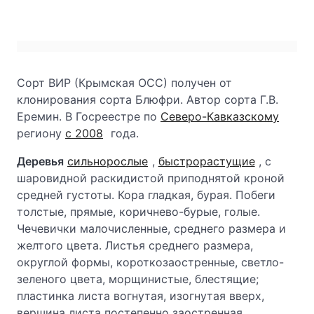
Сорт ВИР (Крымская ОСС) получен от
клонирования сорта Блюфри. Автор сорта Г.В.
Еремин. В Госреестре по
Северо-Кавказскому
региону
с 2008
года.
Деревья
сильнорослые
,
быстрорастущие
, с
шаровидной раскидистой приподнятой кроной
средней густоты. Кора гладкая, бурая. Побеги
толстые, прямые, коричнево-бурые, голые.
Чечевички малочисленные, среднего размера и
желтого цвета. Листья среднего размера,
округлой формы, короткозаостренные, светло-
зеленого цвета, морщинистые, блестящие;
пластинка листа вогнутая, изогнутая вверх,
вершина листа постепенно заостренная,