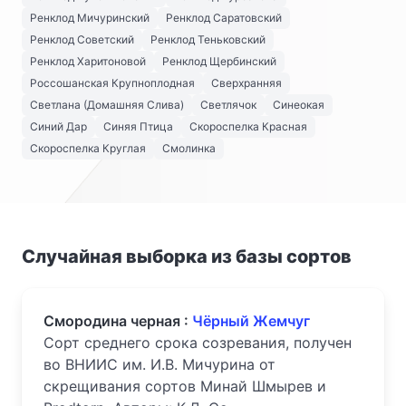
Ренклод Мичуринский
Ренклод Саратовский
Ренклод Советский
Ренклод Теньковский
Ренклод Харитоновой
Ренклод Щербинский
Россошанская Крупноплодная
Сверхранняя
Светлана (Домашняя Слива)
Светлячок
Синеокая
Синий Дар
Синяя Птица
Скороспелка Красная
Скороспелка Круглая
Смолинка
Случайная выборка из базы сортов
Смородина черная :
Чёрный Жемчуг
Сорт среднего срока созревания, получен
во ВНИИС им. И.В. Мичурина от
скрещивания сортов Минай Шмырев и