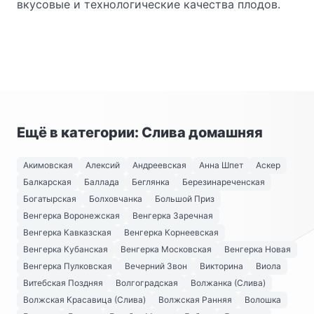
вкусовые и технологические качества плодов.
Ещё в категории: Слива домашняя
Акимовская
Алексий
Андреевская
Анна Шпет
Аскер
Балкарская
Баллада
Беглянка
Березинареченская
Богатырская
Болховчанка
Большой Приз
Венгерка Воронежская
Венгерка Заречная
Венгерка Кавказская
Венгерка Корнеевская
Венгерка Кубанская
Венгерка Московская
Венгерка Новая
Венгерка Пулковская
Вечерний Звон
Викторина
Виола
Витебская Поздняя
Волгоградская
Волжанка (Слива)
Волжская Красавица (Слива)
Волжская Ранняя
Волошка