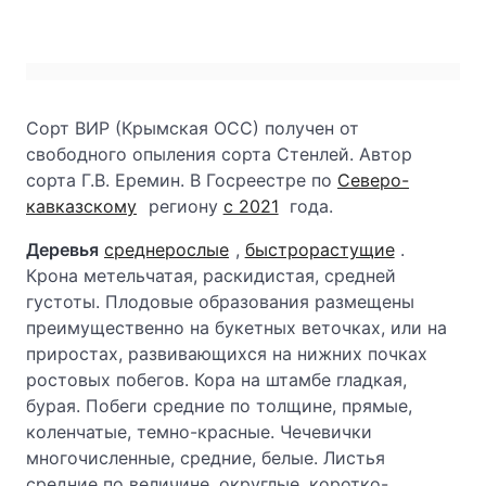
Сорт ВИР (Крымская ОСС) получен от
свободного опыления сорта Стенлей. Автор
сорта Г.В. Еремин. В Госреестре по
Северо-
кавказскому
региону
с 2021
года.
Деревья
среднерослые
,
быстрорастущие
.
Крона метельчатая, раскидистая, средней
густоты. Плодовые образования размещены
преимущественно на букетных веточках, или на
приростах, развивающихся на нижних почках
ростовых побегов. Кора на штамбе гладкая,
бурая. Побеги средние по толщине, прямые,
коленчатые, темно-красные. Чечевички
многочисленные, средние, белые. Листья
средние по величине, округлые, коротко-