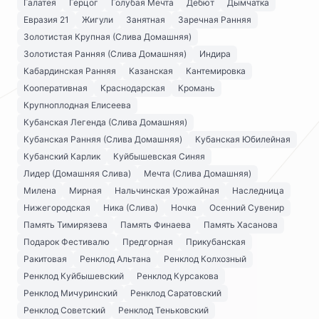
Галатея
Герцог
Голубая Мечта
Дебют
Дымчатка
Евразия 21
Жигули
Занятная
Заречная Ранняя
Золотистая Крупная (Слива Домашняя)
Золотистая Ранняя (Слива Домашняя)
Индира
Кабардинская Ранняя
Казанская
Кантемировка
Кооперативная
Краснодарская
Кромань
Крупноплодная Елисеева
Кубанская Легенда (Слива Домашняя)
Кубанская Ранняя (Слива Домашняя)
Кубанская Юбилейная
Кубанский Карлик
Куйбышевская Синяя
Лидер (Домашняя Слива)
Мечта (Слива Домашняя)
Милена
Мирная
Нальчинская Урожайная
Наследница
Нижегородская
Ника (Слива)
Ночка
Осенний Сувенир
Память Тимирязева
Память Финаева
Память Хасанова
Подарок Фестивалю
Предгорная
Прикубанская
Ракитовая
Ренклод Альтана
Ренклод Колхозный
Ренклод Куйбышевский
Ренклод Курсакова
Ренклод Мичуринский
Ренклод Саратовский
Ренклод Советский
Ренклод Теньковский