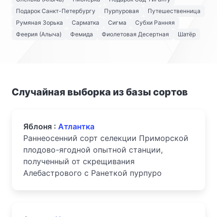
Подарок Санкт-Петербургу
Пурпуровая
Путешественница
Румяная Зорька
Сарматка
Сигма
Субхи Ранняя
Феерия (Алыча)
Фемида
Фиолетовая Десертная
Шатёр
Случайная выборка из базы сортов
Яблоня :
Атлантка
Раннеосенний сорт селекции Приморской
плодово-ягодной опытной станции,
полученный от скрещивания
Алебастрового с Ранеткой пурпуро