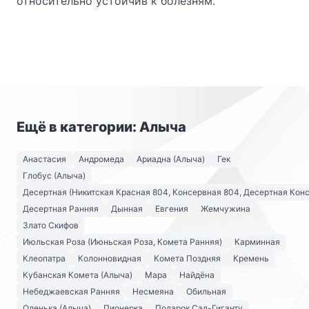
относительно устойчив к болезням.
Ещё в категории: Алыча
Анастасия
Андромеда
Ариадна (Алыча)
Гек
Глобус (Алыча)
Десертная (Никитская Красная 804, Консервная 804, Десертная Кон
Десертная Ранняя
Дынная
Евгения
Жемчужина
Злато Скифов
Июльская Роза (Июньская Роза, Комета Ранняя)
Карминная
Клеопатра
Колонновидная
Комета Поздняя
Кремень
Кубанская Комета (Алыча)
Мара
Найдёна
Небеджаевская Ранняя
Несмеяна
Обильная
Оленька (Алыча)
Пионерка
Подарок Сад-Гиганту