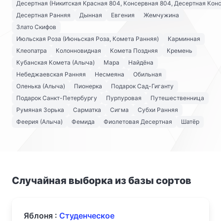
Десертная (Никитская Красная 804, Консервная 804, Десертная Кон
Десертная Ранняя
Дынная
Евгения
Жемчужина
Злато Скифов
Июльская Роза (Июньская Роза, Комета Ранняя)
Карминная
Клеопатра
Колонновидная
Комета Поздняя
Кремень
Кубанская Комета (Алыча)
Мара
Найдёна
Небеджаевская Ранняя
Несмеяна
Обильная
Оленька (Алыча)
Пионерка
Подарок Сад-Гиганту
Подарок Санкт-Петербургу
Пурпуровая
Путешественница
Румяная Зорька
Сарматка
Сигма
Субхи Ранняя
Феерия (Алыча)
Фемида
Фиолетовая Десертная
Шатёр
Случайная выборка из базы сортов
Яблоня :
Студенческое