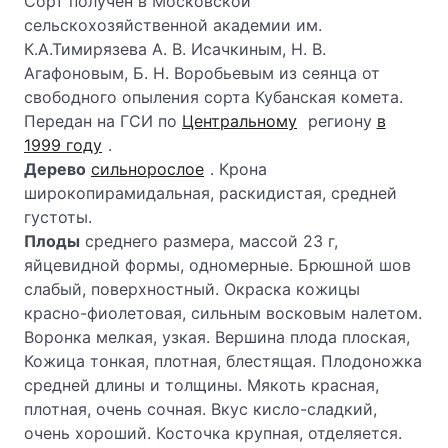
Сорт получен в Московской
сельскохозяйственной академии им.
К.А.Тимирязева А. В. Исачкиным, Н. В.
Агафоновым, Б. Н. Воробьевым из сеянца от
свободного опыления сорта Кубанская комета.
Передан на ГСИ по
Центральному
региону
в
1999 году
.
Дерево
сильнорослое
. Крона
широкопирамидальная, раскидистая, средней
густоты.
Плоды
среднего размера, массой 23 г,
яйцевидной формы, одномерные. Брюшной шов
слабый, поверхностный. Окраска кожицы
красно-фиолетовая, сильным восковым налетом.
Воронка мелкая, узкая. Вершина плода плоская,
Кожица тонкая, плотная, блестящая. Плодоножка
средней длины и толщины. Мякоть красная,
плотная, очень сочная. Вкус кисло-сладкий,
очень хороший. Косточка крупная, отделяется.