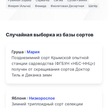
Румяная Зорька
Сарматка
Сигма
Субхи Ранняя
Феерия (Алыча)
Фемида
Фиолетовая Десертная
Шатёр
Случайная выборка из базы сортов
Груша :
Мария
Позднезимний сорт Крымской опытной
станции садоводства (ФГБУН «НБС-ННЦ»)
получен от скрещивания сортов Доктор
Тиль и Деканка зимн
Яблоня :
Низкорослое
Зимний триплоидный сорт селекции