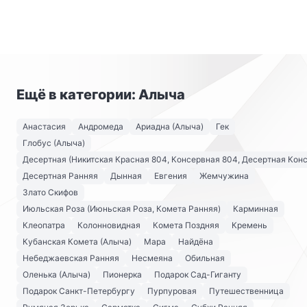
Ещё в категории: Алыча
Анастасия
Андромеда
Ариадна (Алыча)
Гек
Глобус (Алыча)
Десертная (Никитская Красная 804, Консервная 804, Десертная Кон
Десертная Ранняя
Дынная
Евгения
Жемчужина
Злато Скифов
Июльская Роза (Июньская Роза, Комета Ранняя)
Карминная
Клеопатра
Колонновидная
Комета Поздняя
Кремень
Кубанская Комета (Алыча)
Мара
Найдёна
Небеджаевская Ранняя
Несмеяна
Обильная
Оленька (Алыча)
Пионерка
Подарок Сад-Гиганту
Подарок Санкт-Петербургу
Пурпуровая
Путешественница