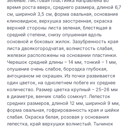
зеленые. Листовая пластинка направлена во
время роста вверх, среднего размера, длиной 6,7
см, шириной 3,5 см, форма овальная, основание
клиновидное, верхушка заостренная, окраска
верхней стороны листа зеленая, блестящая в
средней степени, снизу опушенная вдоль
основной и боковых жилок. Зазубренность края
листа двоякогородчатая, волнистость слабая,
железки расположены на основании пластинки.
Черешок средней длины – 14 мм, тонкий – 1 мм,
опушение очень слабое, бороздка глубокая,
антоцианом не окрашен. Из почки развивается
один цветок, на однолетнем побеге их среднее
количество. Размер цветка крупный – 25–26 мм
в диаметре, венчик слабо сомкнут. Лепесток
средних размеров, длиной 12 мм, шириной 9 мм,
форма овальная, гофрированность края и шейки
слабая. Окраска белая, розовая у основания
лепестка, край верхушки волнистый. Тычинок