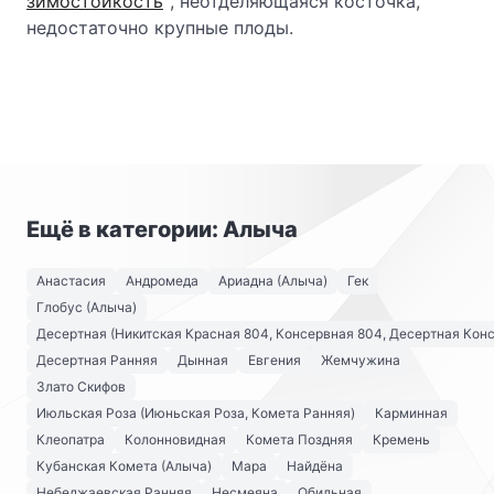
зимостойкость
, неотделяющаяся косточка,
недостаточно крупные плоды.
Ещё в категории: Алыча
Анастасия
Андромеда
Ариадна (Алыча)
Гек
Глобус (Алыча)
Десертная (Никитская Красная 804, Консервная 804, Десертная Кон
Десертная Ранняя
Дынная
Евгения
Жемчужина
Злато Скифов
Июльская Роза (Июньская Роза, Комета Ранняя)
Карминная
Клеопатра
Колонновидная
Комета Поздняя
Кремень
Кубанская Комета (Алыча)
Мара
Найдёна
Небеджаевская Ранняя
Несмеяна
Обильная