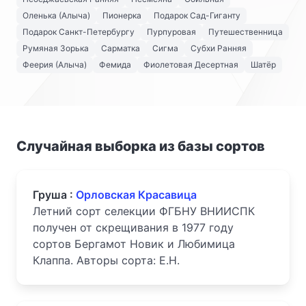
Оленька (Алыча)
Пионерка
Подарок Сад-Гиганту
Подарок Санкт-Петербургу
Пурпуровая
Путешественница
Румяная Зорька
Сарматка
Сигма
Субхи Ранняя
Феерия (Алыча)
Фемида
Фиолетовая Десертная
Шатёр
Случайная выборка из базы сортов
Груша :
Орловская Красавица
Летний сорт селекции ФГБНУ ВНИИСПК
получен от скрещивания в 1977 году
сортов Бергамот Новик и Любимица
Клаппа. Авторы сорта: Е.Н.