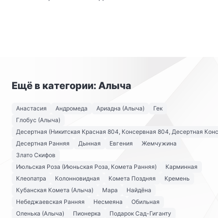
Ещё в категории: Алыча
Анастасия
Андромеда
Ариадна (Алыча)
Гек
Глобус (Алыча)
Десертная (Никитская Красная 804, Консервная 804, Десертная Кон
Десертная Ранняя
Дынная
Евгения
Жемчужина
Злато Скифов
Июльская Роза (Июньская Роза, Комета Ранняя)
Карминная
Клеопатра
Колонновидная
Комета Поздняя
Кремень
Кубанская Комета (Алыча)
Мара
Найдёна
Небеджаевская Ранняя
Несмеяна
Обильная
Оленька (Алыча)
Пионерка
Подарок Сад-Гиганту