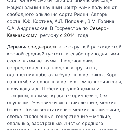
Сорт ФГБУН «Никитский ботанический сад –
Национальный научный центр РАН» получен от
свободного опыления сорта Риони. Авторы
сорта: К.Ф. Костина, А.Л. Попович, В.М. Горина,
О.А. Андриевская. В Госреестре по
Северо-
Кавказскому
региону
с 2014
года.
Деревья
среднерослые
с округлой раскидистой
кроной средней густоты и слабо приподнятыми
скелетными ветвями. Плодоношение
сосредоточено на плодовых прутиках,
однолетних побегах и букетных веточках. Кора
на штамбе и основных ветвях тёмно-коричневая,
шелушащаяся. Побеги средней длины и
толщины, прямые, красно-коричневые, без
опушения. Чечевички многочисленные, мелкие,
белые. Почки вегетативные мелкие, конические,
слегка отклоненные, генеративные – мелкие,
овальные, заострённые. Листья среднего