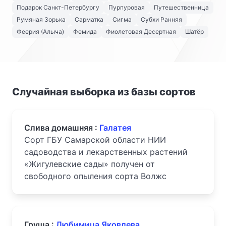
Подарок Санкт-Петербургу
Пурпуровая
Путешественница
Румяная Зорька
Сарматка
Сигма
Субхи Ранняя
Феерия (Алыча)
Фемида
Фиолетовая Десертная
Шатёр
Случайная выборка из базы сортов
Слива домашняя :
Галатея
Сорт ГБУ Самарской области НИИ
садоводства и лекарственных растений
«Жигулевские сады» получен от
свободного опыления сорта Волжс
Груша :
Любимица Яковлева