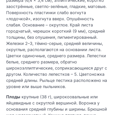
размера (6,4 × 3,4 см), эллиптические, коротко
заострённые, светло-зелёные, гладкие, матовые.
Поверхность пластинки слабо вогнута
«лодочкой», изогнута вверх. Опушённость
слабая. Основание – округлое. Край листа
городчатый, черешок короткий (9 мм), средней
толщины, без опушения, пигментированный.
Железки 2–3, тёмно-серые, средней величины,
округлые, располагаются на основании листа.
Цветки одиночные, среднего размера. Лепестки
белые, среднего размера, обратно
широкоэллиптические, соприкасающиеся друг с
другом. Количество лепестков – 5. Цветоножка
средней длины. Рыльце пестика расположено на
уровне или выше пыльников.
Плоды
крупные (38 г), широкоовальные или
яйцевидные с округлой вершиной. Воронка у
основания средней глубины и ширины. Брюшной