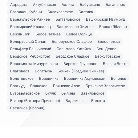
Афродита
Ахтубинское
Аэлита
Бабушкино
Баганенок
Багрянец Кубани
Балаклавское
Балтика
Барнаульское Раннее
Батталовское
Башкирский Изумруд
Башкирский Красавец
Башкирское Зимнее
Баяна (Яблоня)
Бежин Луг
Белое Летнее
Белое Солнце
Белорусский Синап
Белорусское Сладкое
Белоснежка
Бельфлер Башкирский
Бельфлер-Китайка
Бен-Девис
Бердское (Ребристое)
Бердское Сладкое
Беркутовское
Бессемянка Мичуринская
Бирское Грушевое
Благая Весть
Благовест
Богатырь
Бойкен (Позднее Зимнее)
Болотовское
Боровинка
Боровинка Акуловская
Бочонок
Братчуд
Брянское
Брянское Алое
Брянское Золотистое
Бузовьязовское
Буляк
Былина
Вавиловское
Вагнер (Вагнера Призовое)
Вадимовка
Валюта
Василиса (Яблоня)