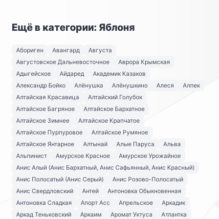
Ещё в категории: Яблоня
Абориген
Авангард
Августа
Августовское Дальневосточное
Аврора Крымская
Адыгейское
Айдаред
Академик Казаков
Александр Бойко
Алёнушка
Алёнушкино
Алеся
Алпек
Алтайская Красавица
Алтайский Голубок
Алтайское Багряное
Алтайское Бархатное
Алтайское Зимнее
Алтайское Крапчатое
Алтайское Пурпуровое
Алтайское Румяное
Алтайское Янтарное
Алтынай
Алые Паруса
Альва
Альпинист
Амурское Красное
Амурское Урожайное
Анис Алый (Анис Бархатный, Анис Сафьянный, Анис Красный)
Анис Полосатый (Анис Серый)
Анис Розово-Полосатый
Анис Свердловский
Антей
Антоновка Обыкновенная
Антоновка Сладкая
Апорт Асс
Апрельское
Аркадик
Аркад Теньковский
Аркаим
Аромат Уктуса
Атлантка