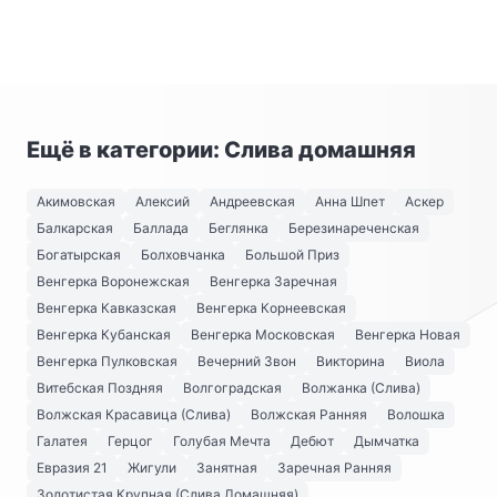
Ещё в категории: Слива домашняя
Акимовская
Алексий
Андреевская
Анна Шпет
Аскер
Балкарская
Баллада
Беглянка
Березинареченская
Богатырская
Болховчанка
Большой Приз
Венгерка Воронежская
Венгерка Заречная
Венгерка Кавказская
Венгерка Корнеевская
Венгерка Кубанская
Венгерка Московская
Венгерка Новая
Венгерка Пулковская
Вечерний Звон
Викторина
Виола
Витебская Поздняя
Волгоградская
Волжанка (Слива)
Волжская Красавица (Слива)
Волжская Ранняя
Волошка
Галатея
Герцог
Голубая Мечта
Дебют
Дымчатка
Евразия 21
Жигули
Занятная
Заречная Ранняя
Золотистая Крупная (Слива Домашняя)