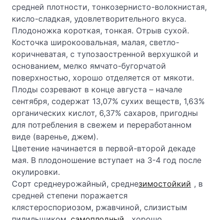
средней плотности, тонкозернисто-волокнистая,
кисло-сладкая, удовлетворительного вкуса.
Плодоножка короткая, тонкая. Отрыв сухой.
Косточка широкоовальная, малая, светло-
коричневатая, с тупозаостренной верхушкой и
основанием,
мелко ямчато-бугорчатой
поверхностью, хорошо отделяется от мякоти.
Плоды созревают в конце августа – начале
сентября, содержат 13,07% сухих веществ, 1,63%
органических кислот, 6,37% сахаров, пригодны
для потребления в свежем и переработанном
виде (варенье, джем).
Цветение начинается в первой-второй декаде
мая. В плодоношение вступает на 3-4 год после
окулировки.
Сорт среднеурожайный, средне
зимостойкий
, в
средней степени поражается
клястероспориозом, ржавчиной, слизистым
пилильщиком,
самоплодный
, хорошо