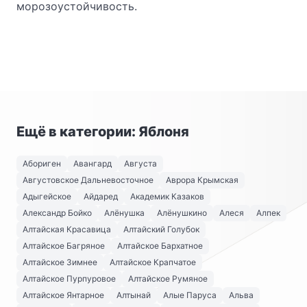
морозоустойчивость.
Ещё в категории: Яблоня
Абориген
Авангард
Августа
Августовское Дальневосточное
Аврора Крымская
Адыгейское
Айдаред
Академик Казаков
Александр Бойко
Алёнушка
Алёнушкино
Алеся
Алпек
Алтайская Красавица
Алтайский Голубок
Алтайское Багряное
Алтайское Бархатное
Алтайское Зимнее
Алтайское Крапчатое
Алтайское Пурпуровое
Алтайское Румяное
Алтайское Янтарное
Алтынай
Алые Паруса
Альва