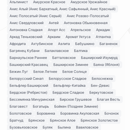
Альпинист
Амурское Красное
Амурское Урожайное
Анис Алый (Анис Бархатный, Анис Сафьянный, Анис Красный)
Анис Полосатый (Анис Серый)
Анис Розово-Полосатый
Анис Свердловский
Антей
Антоновка Обыкновенная
Антоновка Сладкая
Апорт Асс
Апрельское
Аркадик
Аркад Теньковский
Аркаим
Аромат Уктуса
Атлантка
Афродита
Ахтубинское
Аэлита
Бабушкино
Баганенок
Багрянец Кубани
Балаклавское
Балтика
Барнаульское Раннее
Батталовское
Башкирский Изумруд
Башкирский Красавец
Башкирское Зимнее
Баяна (Яблоня)
Бежин Луг
Белое Летнее
Белое Солнце
Белорусский Синап
Белорусское Сладкое
Белоснежка
Бельфлер Башкирский
Бельфлер-Китайка
Бен-Девис
Бердское (Ребристое)
Бердское Сладкое
Беркутовское
Бессемянка Мичуринская
Бирское Грушевое
Благая Весть
Благовест
Богатырь
Бойкен (Позднее Зимнее)
Болотовское
Боровинка
Боровинка Акуловская
Бочонок
Братчуд
Брянское
Брянское Алое
Брянское Золотистое
Бузовьязовское
Буляк
Былина
Вавиловское