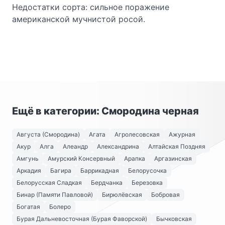
Недостатки сорта: сильное поражение
американской мучнистой росой.
Ещё в категории: Смородина черная
Августа (Смородина)
Агата
Агролесовская
Ажурная
Акур
Алга
Алеандр
Александрина
Алтайская Поздняя
Амгунь
Амурский Консервный
Арапка
Аргазинская
Аркадия
Багира
Баррикадная
Белорусочка
Белорусская Сладкая
Бердчанка
Березовка
Бинар (Памяти Павловой)
Бирюлёвская
Бобровая
Богатая
Болеро
Бурая Дальневосточная (Бурая Фаворской)
Бычковская