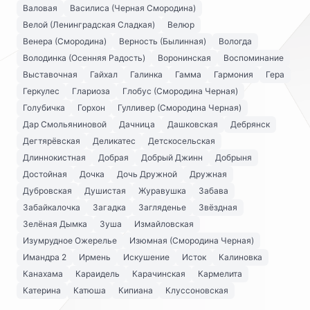
Валовая
Василиса (Черная Смородина)
Велой (Ленинградская Сладкая)
Велюр
Венера (Смородина)
Верность (Былинная)
Вологда
Володинка (Осенняя Радость)
Воронинская
Воспоминание
Выставочная
Гайхал
Галинка
Гамма
Гармония
Гера
Геркулес
Глариоза
Глобус (Смородина Черная)
Голубичка
Горхон
Гулливер (Смородина Черная)
Дар Смольяниновой
Дачница
Дашковская
Дебрянск
Дегтярёвская
Деликатес
Детскосельская
Длиннокистная
Добрая
Добрый Джинн
Добрыня
Достойная
Дочка
Дочь Дружной
Дружная
Дубровская
Душистая
Журавушка
Забава
Забайкалочка
Загадка
Загляденье
Звёздная
Зелёная Дымка
Зуша
Измайловская
Изумрудное Ожерелье
Изюмная (Смородина Черная)
Имандра 2
Ирмень
Искушение
Исток
Калиновка
Канахама
Караидель
Карачинская
Кармелита
Катерина
Катюша
Кипиана
Клуссоновская