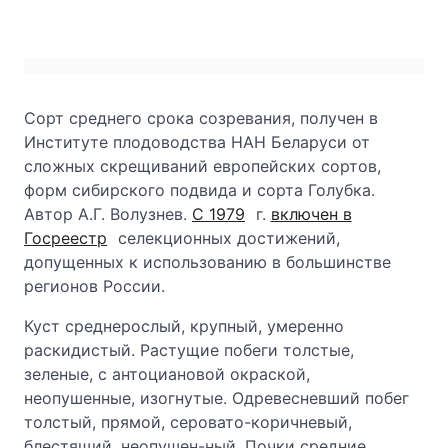
Сорт среднего срока созревания, получен в
Институте плодоводства НАН Беларуси от
сложных скрещиваний европейских сортов,
форм сибирского подвида и сорта Голубка.
Автор А.Г. Волузнев.
С 1979
г.
включен в
Госреестр
селекционных достижений,
допущенных к использованию в большинстве
регионов России.
Куст среднерослый, крупный, умеренно
раскидистый. Растущие побеги толстые,
зеленые, с антоциановой окраской,
неопушенные, изогнутые. Одревесневший побег
толстый, прямой, серовато-коричневый,
блестящий, неопушен-ный. Почки средние,