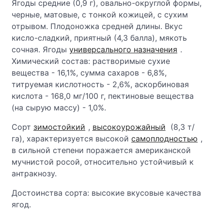
Ягоды средние (0,9 г), овально-округлой формы,
черные, матовые, с тонкой кожицей, с сухим
отрывом. Плодоножка средней длины. Вкус
кисло-сладкий, приятный (4,3 балла), мякоть
сочная. Ягоды
универсального назначения
.
Химический состав: растворимые сухие
вещества - 16,1%, сумма сахаров - 6,8%,
титруемая кислотность - 2,6%, аскорбиновая
кислота - 168,0 мг/100 г, пектиновые вещества
(на сырую массу) - 1,0%.
Сорт
зимостойкий
,
высокоурожайный
(8,3 т/
га), характеризуется высокой
самоплодностью
,
в сильной степени поражается американской
мучнистой росой, относительно устойчивый к
антракнозу.
Достоинства сорта: высокие вкусовые качества
ягод.