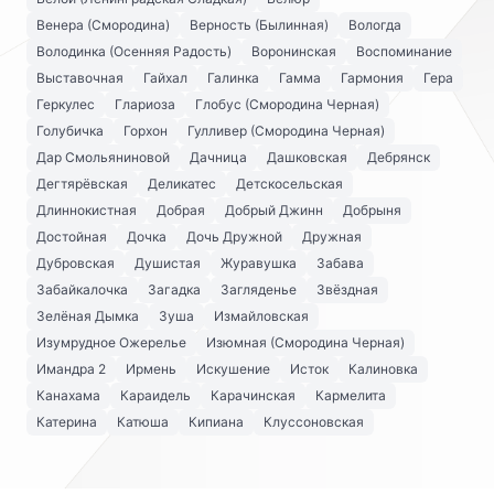
Венера (Смородина)
Верность (Былинная)
Вологда
Володинка (Осенняя Радость)
Воронинская
Воспоминание
Выставочная
Гайхал
Галинка
Гамма
Гармония
Гера
Геркулес
Глариоза
Глобус (Смородина Черная)
Голубичка
Горхон
Гулливер (Смородина Черная)
Дар Смольяниновой
Дачница
Дашковская
Дебрянск
Дегтярёвская
Деликатес
Детскосельская
Длиннокистная
Добрая
Добрый Джинн
Добрыня
Достойная
Дочка
Дочь Дружной
Дружная
Дубровская
Душистая
Журавушка
Забава
Забайкалочка
Загадка
Загляденье
Звёздная
Зелёная Дымка
Зуша
Измайловская
Изумрудное Ожерелье
Изюмная (Смородина Черная)
Имандра 2
Ирмень
Искушение
Исток
Калиновка
Канахама
Караидель
Карачинская
Кармелита
Катерина
Катюша
Кипиана
Клуссоновская