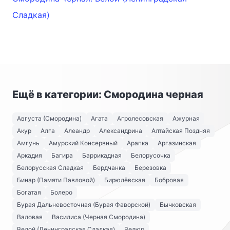
Сладкая)
Ещё в категории: Смородина черная
Августа (Смородина)
Агата
Агролесовская
Ажурная
Акур
Алга
Алеандр
Александрина
Алтайская Поздняя
Амгунь
Амурский Консервный
Арапка
Аргазинская
Аркадия
Багира
Баррикадная
Белорусочка
Белорусская Сладкая
Бердчанка
Березовка
Бинар (Памяти Павловой)
Бирюлёвская
Бобровая
Богатая
Болеро
Бурая Дальневосточная (Бурая Фаворской)
Бычковская
Валовая
Василиса (Черная Смородина)
Велой (Ленинградская Сладкая)
Велюр