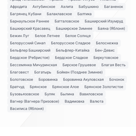
Афродита
Ахтубинское
Аэлита
Бабушкино
Баганенок
Багрянец Кубани
Балаклавское
Балтика
Барнаульское Раннее
Батталовское
Башкирский Изумруд
Башкирский Красавец
Башкирское Зимнее
Баяна (Яблоня)
Бежин Луг
Белое Летнее
Белое Солнце
Белорусский Синап
Белорусское Сладкое
Белоснежка
Бельфлер Башкирский
Бельфлер-Китайка
Бен-Девис
Бердское (Ребристое)
Бердское Сладкое
Беркутовское
Бессемянка Мичуринская
Бирское Грушевое
Благая Весть
Благовест
Богатырь
Бойкен (Позднее Зимнее)
Болотовское
Боровинка
Боровинка Акуловская
Бочонок
Братчуд
Брянское
Брянское Алое
Брянское Золотистое
Бузовьязовское
Буляк
Былина
Вавиловское
Вагнер (Вагнера Призовое)
Вадимовка
Валюта
Василиса (Яблоня)