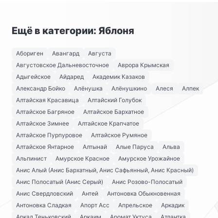
Ещё в категории: Яблоня
Абориген
Авангард
Августа
Августовское Дальневосточное
Аврора Крымская
Адыгейское
Айдаред
Академик Казаков
Александр Бойко
Алёнушка
Алёнушкино
Алеся
Алпек
Алтайская Красавица
Алтайский Голубок
Алтайское Багряное
Алтайское Бархатное
Алтайское Зимнее
Алтайское Крапчатое
Алтайское Пурпуровое
Алтайское Румяное
Алтайское Янтарное
Алтынай
Алые Паруса
Альва
Альпинист
Амурское Красное
Амурское Урожайное
Анис Алый (Анис Бархатный, Анис Сафьянный, Анис Красный)
Анис Полосатый (Анис Серый)
Анис Розово-Полосатый
Анис Свердловский
Антей
Антоновка Обыкновенная
Антоновка Сладкая
Апорт Асс
Апрельское
Аркадик
Аркад Теньковский
Аркаим
Аромат Уктуса
Атлантка