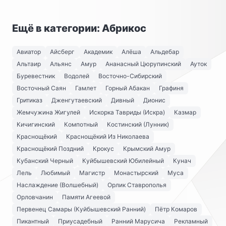
Ещё в категории: Абрикос
Авиатор
Айсберг
Академик
Алёша
Альдебар
Альтаир
Альянс
Амур
Ананасный Цюрупинский
Ауток
Буревестник
Водолей
Восточно-Сибирский
Восточный Саян
Гамлет
Горный Абакан
Графиня
Гритиказ
Дженгутаевский
Дивный
Дионис
Жемчужина Жигулей
Искорка Тавриды (Искра)
Казмар
Кичигинский
Компотный
Костинский (Лунник)
Краснощёкий
Краснощёкий Из Николаева
Краснощёкий Поздний
Крокус
Крымский Амур
Кубанский Черный
Куйбышевский Юбилейный
Кунач
Лель
Любимый
Магистр
Монастырский
Муса
Наслаждение (Волшебный)
Орлик Ставрополья
Орловчанин
Памяти Агеевой
Первенец Самары (Куйбышевский Ранний)
Пётр Комаров
Пикантный
Приусадебный
Ранний Марусича
Рекламный