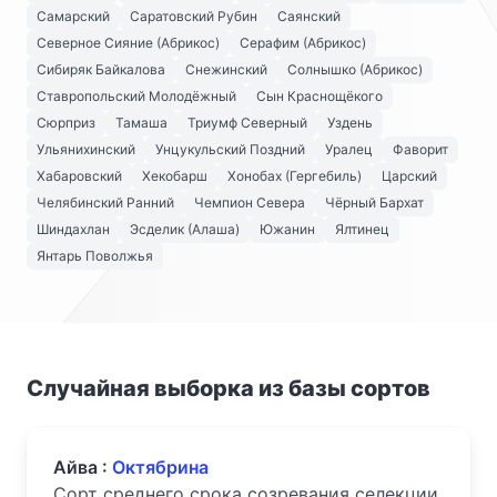
Самарский
Саратовский Рубин
Саянский
Северное Сияние (Абрикос)
Серафим (Абрикос)
Сибиряк Байкалова
Снежинский
Солнышко (Абрикос)
Ставропольский Молодёжный
Сын Краснощёкого
Сюрприз
Тамаша
Триумф Северный
Уздень
Ульянихинский
Унцукульский Поздний
Уралец
Фаворит
Хабаровский
Хекобарш
Хонобах (Гергебиль)
Царский
Челябинский Ранний
Чемпион Севера
Чёрный Бархат
Шиндахлан
Эсделик (Алаша)
Южанин
Ялтинец
Янтарь Поволжья
Случайная выборка из базы сортов
Айва :
Октябрина
Сорт среднего срока созревания селекции