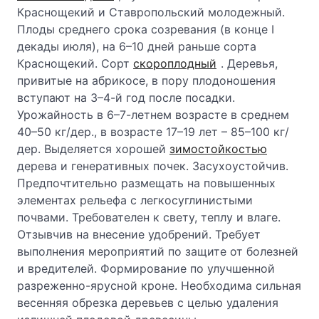
Краснощекий и Ставропольский молодежный.
Плоды среднего срока созревания (в конце I
декады июля), на 6–10 дней раньше сорта
Краснощекий. Сорт
скороплодный
. Деревья,
привитые на абрикосе, в пору плодоношения
вступают на 3–4-й год после посадки.
Урожайность в 6–7-летнем возрасте в среднем
40–50 кг/дер., в возрасте 17–19 лет – 85–100 кг/
дер. Выделяется хорошей
зимостойкостью
дерева и генеративных почек. Засухоустойчив.
Предпочтительно размещать на повышенных
элементах рельефа с легкосуглинистыми
почвами. Требователен к свету, теплу и влаге.
Отзывчив на внесение удобрений. Требует
выполнения мероприятий по защите от болезней
и вредителей. Формирование по улучшенной
разреженно-ярусной кроне. Необходима сильная
весенняя обрезка деревьев с целью удаления