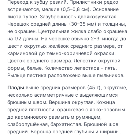
Переход к зубцу резкий. Прилистники редко
встречаются, мелкие (0,5–0,8 см). Основание
листа тупое. Зазубренность двоякозубчатая.
Черешок средней длины (30–35 мм) и толщины,
не окрашен. Центральная жилка слабо окрашена
на 1/2 длины. На черешке обычно 2–3, иногда до
шести округлых желёзок среднего размера, от
карминовой до темно-коричневой окраски.
Цветок среднего размера. Лепестки округлой
формы, белые. Количество лепестков – пять.
Рыльце пестика расположено выше пыльников.
Плоды
выше средних размеров (45 г), округлые,
несколько асимметричные с выделяющимся
брюшным швом. Вершина округлая. Кожица
средней плотности, оранжевая с ярко-розовым
до карминового размытым румянцем,
слабоопушённая, бархатистая. Брюшной шов
средний. Воронка средней глубины и ширины.