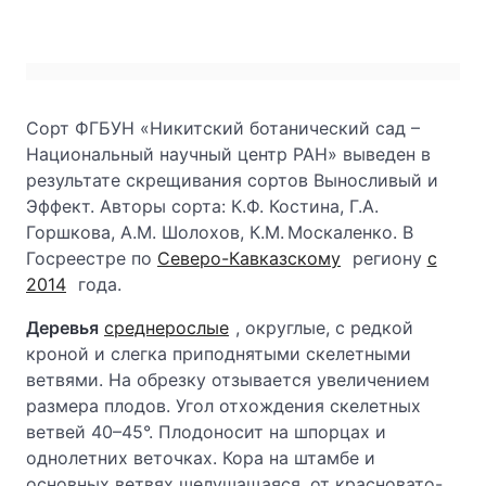
Сорт ФГБУН «Никитский ботанический сад –
Национальный научный центр РАН» выведен в
результате скрещивания сортов Выносливый и
Эффект. Авторы сорта: К.Ф. Костина, Г.А.
Горшкова, А.М. Шолохов, К.М. Москаленко. В
Госреестре по
Северо-Кавказскому
региону
с
2014
года.
Деревья
среднерослые
, округлые, с редкой
кроной и слегка приподнятыми скелетными
ветвями. На обрезку отзывается увеличением
размера плодов. Угол отхождения скелетных
ветвей 40–45°. Плодоносит на шпорцах и
однолетних веточках. Кора на штамбе и
основных ветвях шелушащаяся, от красновато-