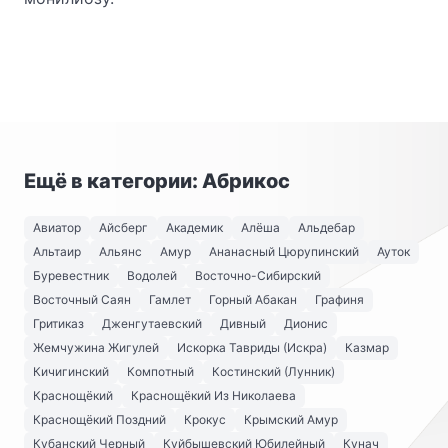
Ещё в категории: Абрикос
Авиатор
Айсберг
Академик
Алёша
Альдебар
Альтаир
Альянс
Амур
Ананасный Цюрупинский
Ауток
Буревестник
Водолей
Восточно-Сибирский
Восточный Саян
Гамлет
Горный Абакан
Графиня
Гритиказ
Дженгутаевский
Дивный
Дионис
Жемчужина Жигулей
Искорка Тавриды (Искра)
Казмар
Кичигинский
Компотный
Костинский (Лунник)
Краснощёкий
Краснощёкий Из Николаева
Краснощёкий Поздний
Крокус
Крымский Амур
Кубанский Черный
Куйбышевский Юбилейный
Кунач