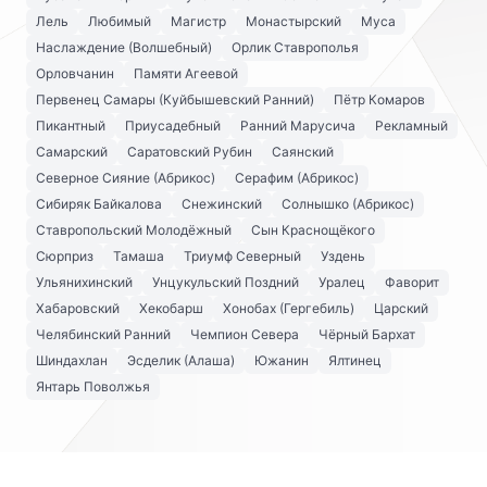
Лель
Любимый
Магистр
Монастырский
Муса
Наслаждение (Волшебный)
Орлик Ставрополья
Орловчанин
Памяти Агеевой
Первенец Самары (Куйбышевский Ранний)
Пётр Комаров
Пикантный
Приусадебный
Ранний Марусича
Рекламный
Самарский
Саратовский Рубин
Саянский
Северное Сияние (Абрикос)
Серафим (Абрикос)
Сибиряк Байкалова
Снежинский
Солнышко (Абрикос)
Ставропольский Молодёжный
Сын Краснощёкого
Сюрприз
Тамаша
Триумф Северный
Уздень
Ульянихинский
Унцукульский Поздний
Уралец
Фаворит
Хабаровский
Хекобарш
Хонобах (Гергебиль)
Царский
Челябинский Ранний
Чемпион Севера
Чёрный Бархат
Шиндахлан
Эсделик (Алаша)
Южанин
Ялтинец
Янтарь Поволжья