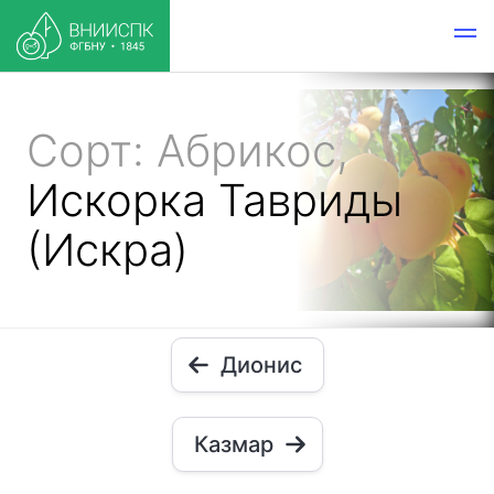
Сорт: Абрикос,
Искорка Тавриды
(Искра)
Дионис
Казмар