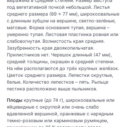
выражена в средней степени. Размер выступа
под вегетативной почкой небольшой. Листья
среднего размера (89 × 77 мм), широкоовальные
с длинным зубцом на вершине, светло-зелёные,
матовые. Форма основания тупая, вершина –
умеренно тупая. Листовая пластинка ровная или
слабовогнутая. Волнистость края средняя.
Зазубренность края двоякопильчатая.
Прилистников нет. Черешок длинный (47 мм),
средней толщины, окрашен в средней степени.
На нём располагаются до трёх крупных желёзок.
Цветок среднего размера. Лепестки округлые,
белые. Количество лепестков – пять. Рыльце
пестика расположено выше пыльников.
Плоды
крупные (до 74 г), широкоовальные или
яйцевидные с округлой или очень слабо
вдавленной вершиной, оранжевые с нарядным
темно-розовым или карминовым румянцем,