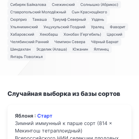
Сибиряк Байкалова
Снежинский
Солнышко (Абрикос)
Ставропольский Молодёжный
Сын Краснощёкого
Сюрприз
Тамаша
Триумф Северный
Уздень
Ульянихинский
Унцукульский Поздний
Уралец
Фаворит
Хабаровский
Хекобарш
Хонобах (Гергебиль)
Царский
Челябинский Ранний
Чемпион Севера
Чёрный Бархат
Шиндахлан
Эсделик (Алаша)
Южанин
Ялтинец
Янтарь Поволжья
Случайная выборка из базы сортов
Яблоня :
Старт
Зимний иммунный к парше сорт (814 ×
Мекинтош тетраплоидный)
Всероссийского НИИ селекции плодовых