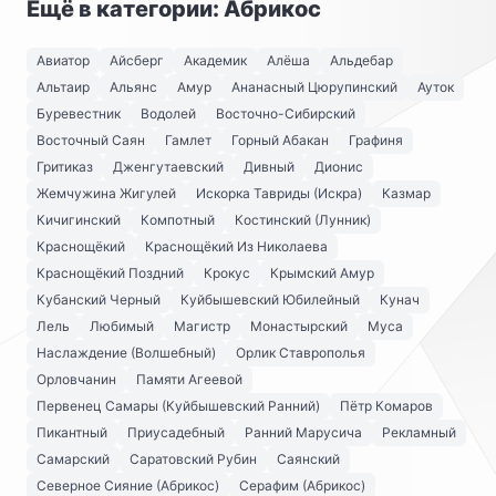
Ещё в категории: Абрикос
Авиатор
Айсберг
Академик
Алёша
Альдебар
Альтаир
Альянс
Амур
Ананасный Цюрупинский
Ауток
Буревестник
Водолей
Восточно-Сибирский
Восточный Саян
Гамлет
Горный Абакан
Графиня
Гритиказ
Дженгутаевский
Дивный
Дионис
Жемчужина Жигулей
Искорка Тавриды (Искра)
Казмар
Кичигинский
Компотный
Костинский (Лунник)
Краснощёкий
Краснощёкий Из Николаева
Краснощёкий Поздний
Крокус
Крымский Амур
Кубанский Черный
Куйбышевский Юбилейный
Кунач
Лель
Любимый
Магистр
Монастырский
Муса
Наслаждение (Волшебный)
Орлик Ставрополья
Орловчанин
Памяти Агеевой
Первенец Самары (Куйбышевский Ранний)
Пётр Комаров
Пикантный
Приусадебный
Ранний Марусича
Рекламный
Самарский
Саратовский Рубин
Саянский
Северное Сияние (Абрикос)
Серафим (Абрикос)