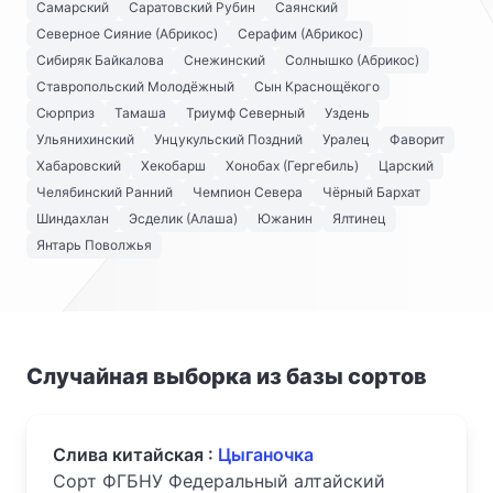
Самарский
Саратовский Рубин
Саянский
Северное Сияние (Абрикос)
Серафим (Абрикос)
Сибиряк Байкалова
Снежинский
Солнышко (Абрикос)
Ставропольский Молодёжный
Сын Краснощёкого
Сюрприз
Тамаша
Триумф Северный
Уздень
Ульянихинский
Унцукульский Поздний
Уралец
Фаворит
Хабаровский
Хекобарш
Хонобах (Гергебиль)
Царский
Челябинский Ранний
Чемпион Севера
Чёрный Бархат
Шиндахлан
Эсделик (Алаша)
Южанин
Ялтинец
Янтарь Поволжья
Случайная выборка из базы сортов
Слива китайская :
Цыганочка
Сорт ФГБНУ Федеральный алтайский