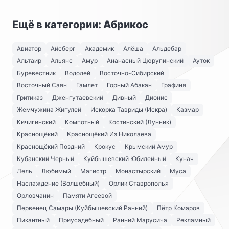
Ещё в категории: Абрикос
Авиатор
Айсберг
Академик
Алёша
Альдебар
Альтаир
Альянс
Амур
Ананасный Цюрупинский
Ауток
Буревестник
Водолей
Восточно-Сибирский
Восточный Саян
Гамлет
Горный Абакан
Графиня
Гритиказ
Дженгутаевский
Дивный
Дионис
Жемчужина Жигулей
Искорка Тавриды (Искра)
Казмар
Кичигинский
Компотный
Костинский (Лунник)
Краснощёкий
Краснощёкий Из Николаева
Краснощёкий Поздний
Крокус
Крымский Амур
Кубанский Черный
Куйбышевский Юбилейный
Кунач
Лель
Любимый
Магистр
Монастырский
Муса
Наслаждение (Волшебный)
Орлик Ставрополья
Орловчанин
Памяти Агеевой
Первенец Самары (Куйбышевский Ранний)
Пётр Комаров
Пикантный
Приусадебный
Ранний Марусича
Рекламный