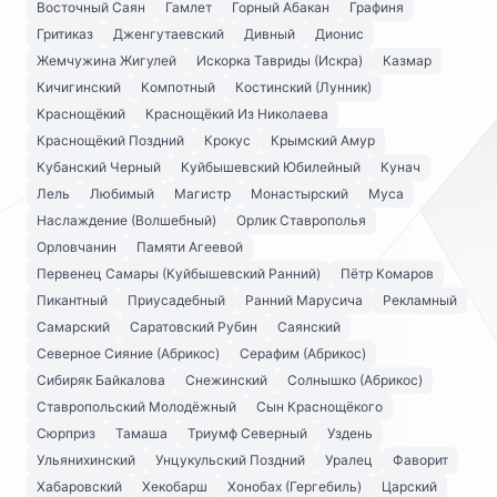
Восточный Саян
Гамлет
Горный Абакан
Графиня
Гритиказ
Дженгутаевский
Дивный
Дионис
Жемчужина Жигулей
Искорка Тавриды (Искра)
Казмар
Кичигинский
Компотный
Костинский (Лунник)
Краснощёкий
Краснощёкий Из Николаева
Краснощёкий Поздний
Крокус
Крымский Амур
Кубанский Черный
Куйбышевский Юбилейный
Кунач
Лель
Любимый
Магистр
Монастырский
Муса
Наслаждение (Волшебный)
Орлик Ставрополья
Орловчанин
Памяти Агеевой
Первенец Самары (Куйбышевский Ранний)
Пётр Комаров
Пикантный
Приусадебный
Ранний Марусича
Рекламный
Самарский
Саратовский Рубин
Саянский
Северное Сияние (Абрикос)
Серафим (Абрикос)
Сибиряк Байкалова
Снежинский
Солнышко (Абрикос)
Ставропольский Молодёжный
Сын Краснощёкого
Сюрприз
Тамаша
Триумф Северный
Уздень
Ульянихинский
Унцукульский Поздний
Уралец
Фаворит
Хабаровский
Хекобарш
Хонобах (Гергебиль)
Царский