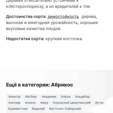
Деревья относительно устойчивы к
клястероспориозу, а из вредителей к тле.
Достоинства сорта
:
зимостойкость
дерева,
высокая и ежегодная урожайность, хорошие
вкусовые качества плодов.
Недостатки сорта:
крупная косточка.
Ещё в категории: Абрикос
Авиатор
Айсберг
Академик
Алёша
Альдебар
Альтаир
Альянс
Амур
Ананасный Цюрупинский
Ауток
Буревестник
Водолей
Восточно-Сибирский