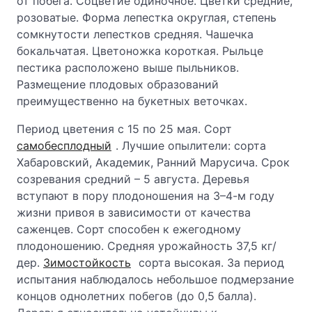
от побега. Соцветие одиночное. Цветки средние,
розоватые. Форма лепестка округлая, степень
сомкнутости лепестков средняя. Чашечка
бокальчатая. Цветоножка короткая. Рыльце
пестика расположено выше пыльников.
Размещение плодовых образований
преимущественно на букетных веточках.
Период цветения с 15 по 25 мая. Сорт
самобесплодный
. Лучшие опылители: сорта
Хабаровский, Академик, Ранний Марусича. Срок
созревания средний – 5 августа. Деревья
вступают в пору плодоношения на 3–4-м году
жизни привоя в зависимости от качества
саженцев. Сорт способен к ежегодному
плодоношению. Средняя урожайность 37,5 кг/
дер.
Зимостойкость
сорта высокая. За период
испытания наблюдалось небольшое подмерзание
концов однолетних побегов (до 0,5 балла).