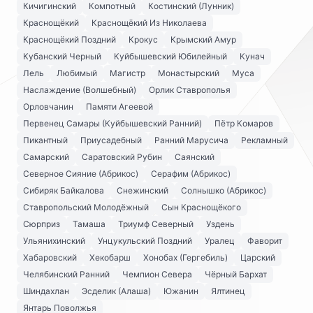
Кичигинский
Компотный
Костинский (Лунник)
Краснощёкий
Краснощёкий Из Николаева
Краснощёкий Поздний
Крокус
Крымский Амур
Кубанский Черный
Куйбышевский Юбилейный
Кунач
Лель
Любимый
Магистр
Монастырский
Муса
Наслаждение (Волшебный)
Орлик Ставрополья
Орловчанин
Памяти Агеевой
Первенец Самары (Куйбышевский Ранний)
Пётр Комаров
Пикантный
Приусадебный
Ранний Марусича
Рекламный
Самарский
Саратовский Рубин
Саянский
Северное Сияние (Абрикос)
Серафим (Абрикос)
Сибиряк Байкалова
Снежинский
Солнышко (Абрикос)
Ставропольский Молодёжный
Сын Краснощёкого
Сюрприз
Тамаша
Триумф Северный
Уздень
Ульянихинский
Унцукульский Поздний
Уралец
Фаворит
Хабаровский
Хекобарш
Хонобах (Гергебиль)
Царский
Челябинский Ранний
Чемпион Севера
Чёрный Бархат
Шиндахлан
Эсделик (Алаша)
Южанин
Ялтинец
Янтарь Поволжья