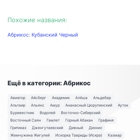
Похожие названия:
Абрикос: Кубанский Черный
Ещё в категории: Абрикос
Авиатор
Айсберг
Академик
Алёша
Альдебар
Альтаир
Альянс
Амур
Ананасный Цюрупинский
Ауток
Буревестник
Водолей
Восточно-Сибирский
Восточный Саян
Гамлет
Горный Абакан
Графиня
Гритиказ
Дженгутаевский
Дивный
Дионис
Жемчужина Жигулей
Искорка Тавриды (Искра)
Казмар