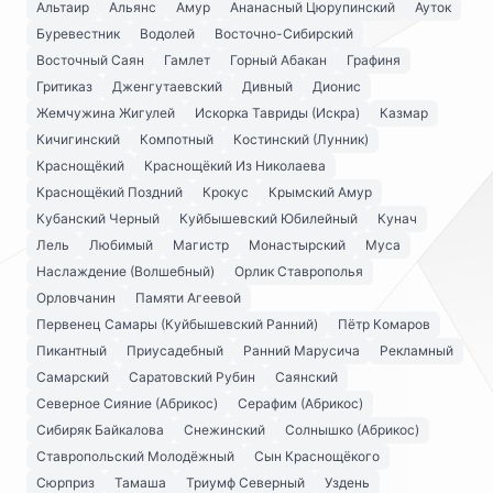
Альтаир
Альянс
Амур
Ананасный Цюрупинский
Ауток
Буревестник
Водолей
Восточно-Сибирский
Восточный Саян
Гамлет
Горный Абакан
Графиня
Гритиказ
Дженгутаевский
Дивный
Дионис
Жемчужина Жигулей
Искорка Тавриды (Искра)
Казмар
Кичигинский
Компотный
Костинский (Лунник)
Краснощёкий
Краснощёкий Из Николаева
Краснощёкий Поздний
Крокус
Крымский Амур
Кубанский Черный
Куйбышевский Юбилейный
Кунач
Лель
Любимый
Магистр
Монастырский
Муса
Наслаждение (Волшебный)
Орлик Ставрополья
Орловчанин
Памяти Агеевой
Первенец Самары (Куйбышевский Ранний)
Пётр Комаров
Пикантный
Приусадебный
Ранний Марусича
Рекламный
Самарский
Саратовский Рубин
Саянский
Северное Сияние (Абрикос)
Серафим (Абрикос)
Сибиряк Байкалова
Снежинский
Солнышко (Абрикос)
Ставропольский Молодёжный
Сын Краснощёкого
Сюрприз
Тамаша
Триумф Северный
Уздень