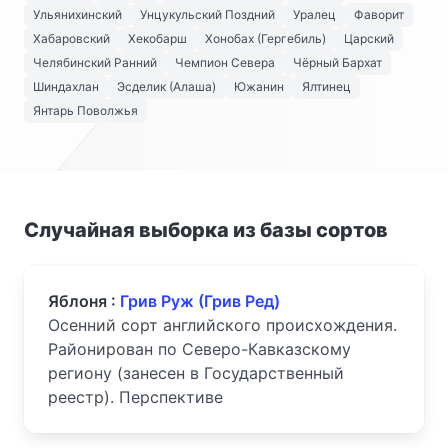
Ульянихинский
Унцукульский Поздний
Уралец
Фаворит
Хабаровский
Хекобарш
Хонобах (Гергебиль)
Царский
Челябинский Ранний
Чемпион Севера
Чёрный Бархат
Шиндахлан
Эсделик (Алаша)
Южанин
Ялтинец
Янтарь Поволжья
Случайная выборка из базы сортов
Яблоня :
Грив Руж (Грив Ред)
Осенний сорт английского происхождения.
Районирован по Северо-Кавказскому
региону (занесен в Государственный
реестр). Перспективе