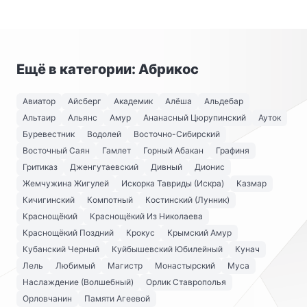
Ещё в категории: Абрикос
Авиатор
Айсберг
Академик
Алёша
Альдебар
Альтаир
Альянс
Амур
Ананасный Цюрупинский
Ауток
Буревестник
Водолей
Восточно-Сибирский
Восточный Саян
Гамлет
Горный Абакан
Графиня
Гритиказ
Дженгутаевский
Дивный
Дионис
Жемчужина Жигулей
Искорка Тавриды (Искра)
Казмар
Кичигинский
Компотный
Костинский (Лунник)
Краснощёкий
Краснощёкий Из Николаева
Краснощёкий Поздний
Крокус
Крымский Амур
Кубанский Черный
Куйбышевский Юбилейный
Кунач
Лель
Любимый
Магистр
Монастырский
Муса
Наслаждение (Волшебный)
Орлик Ставрополья
Орловчанин
Памяти Агеевой