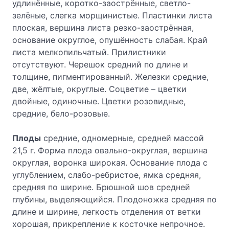
удлинённые, коротко-заострённые, светло-
зелёные, слегка морщинистые. Пластинки листа
плоская, вершина листа резко-заострённая,
основание округлое, опушённость слабая. Край
листа мелкопильчатый. Прилистники
отсутствуют. Черешок средний по длине и
толщине, пигментированный. Железки средние,
две, жёлтые, округлые. Соцветие – цветки
двойные, одиночные. Цветки розовидные,
средние, бело-розовые.
Плоды
средние, одномерные, средней массой
21,5 г. Форма плода овально-округлая, вершина
округлая, воронка широкая. Основание плода с
углублением, слабо-ребристое, ямка средняя,
средняя по ширине. Брюшной шов средней
глубины, выделяющийся. Плодоножка средняя по
длине и ширине, легкость отделения от ветки
хорошая, прикрепление к косточке непрочное.