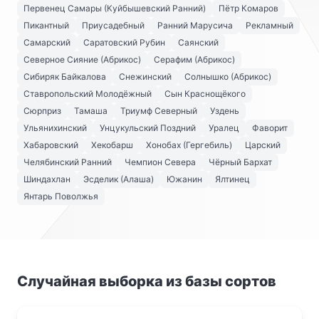
Первенец Самары (Куйбышевский Ранний)
Пётр Комаров
Пикантный
Приусадебный
Ранний Марусича
Рекламный
Самарский
Саратовский Рубин
Саянский
Северное Сияние (Абрикос)
Серафим (Абрикос)
Сибиряк Байкалова
Снежинский
Солнышко (Абрикос)
Ставропольский Молодёжный
Сын Краснощёкого
Сюрприз
Тамаша
Триумф Северный
Уздень
Ульянихинский
Унцукульский Поздний
Уралец
Фаворит
Хабаровский
Хекобарш
Хонобах (Гергебиль)
Царский
Челябинский Ранний
Чемпион Севера
Чёрный Бархат
Шиндахлан
Эсделик (Алаша)
Южанин
Ялтинец
Янтарь Поволжья
Случайная выборка из базы сортов