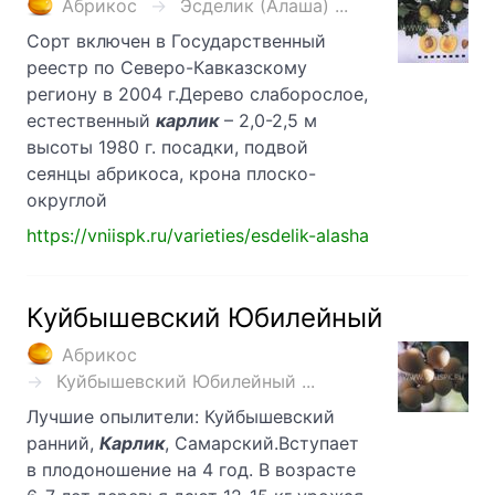
Абрикос
Эсделик (Алаша) ...
Сорт включен в Государственный
реестр по Северо-Кавказскому
региону в 2004 г.Дерево слаборослое,
естественный
карлик
– 2,0-2,5 м
высоты 1980 г. посадки, подвой
сеянцы абрикоса, крона плоско-
округлой
https://vniispk.ru/varieties/esdelik-alasha
Куйбышевский Юбилейный
Абрикос
Куйбышевский Юбилейный ...
Лучшие опылители: Куйбышевский
ранний,
Карлик
, Самарский.Вступает
в плодоношение на 4 год. В возрасте