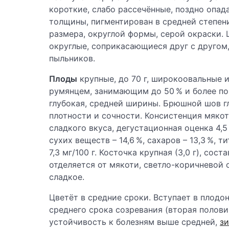
короткие, слабо рассечённые, поздно опад
толщины, пигментирован в средней степени
размера, округлой формы, серой окраски. 
округлые, соприкасающиеся друг с другом
пыльников.
Плоды
крупные, до 70 г, широкоовальные 
румянцем, занимающим до 50 % и более по
глубокая, средней ширины. Брюшной шов г
плотности и сочности. Консистенция мякот
сладкого вкуса, дегустационная оценка 4,
сухих веществ – 14,6 %, сахаров – 13,3 %, 
7,3 мг/100 г. Косточка крупная (3,0 г), сос
отделяется от мякоти, светло-коричневой 
сладкое.
Цветёт в средние сроки. Вступает в плодо
среднего срока созревания (вторая половин
устойчивость к болезням выше средней,
з