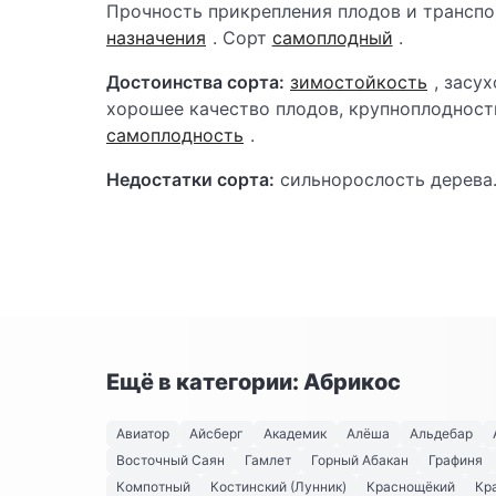
Прочность прикрепления плодов и трансп
назначения
. Сорт
самоплодный
.
Достоинства сорта:
зимостойкость
, засу
хорошее качество плодов, крупноплодность
самоплодность
.
Недостатки сорта:
сильнорослость дерева
Ещё в категории: Абрикос
Авиатор
Айсберг
Академик
Алёша
Альдебар
Восточный Саян
Гамлет
Горный Абакан
Графиня
Компотный
Костинский (Лунник)
Краснощёкий
Кр