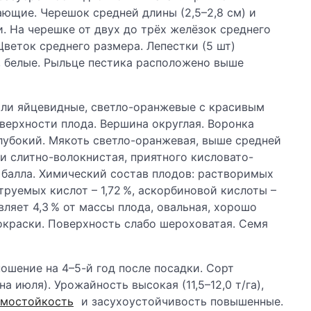
ающие. Черешок средней длины (2,5–2,8 см) и
. На черешке от двух до трёх желёзок среднего
Цветок среднего размера. Лепестки (5 шт)
, белые. Рыльце пестика расположено выше
или яйцевидные, светло-оранжевые с красивым
верхности плода. Вершина округлая. Воронка
лубокий. Мякоть светло-оранжевая, выше средней
и слитно-волокнистая, приятного кисловато-
5 балла. Химический состав плодов: растворимых
титруемых кислот – 1,72 %, аскорбиновой кислоты –
тавляет 4,3 % от массы плода, овальная, хорошо
окраски. Поверхность слабо шероховатая. Семя
ношение на 4–5-й год после посадки. Сорт
а июля). Урожайность высокая (11,5–12,0 т/га),
имостойкость
и засухоустойчивость повышенные.