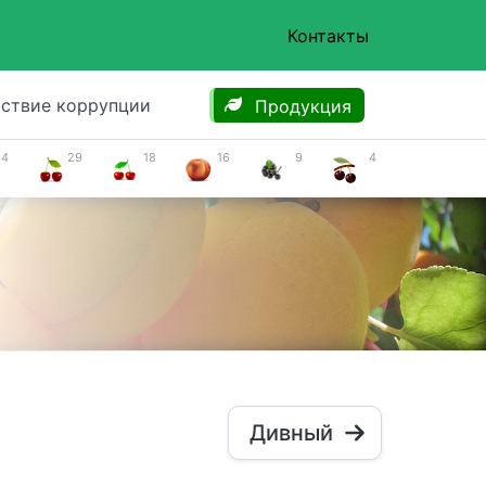
Контакты
ствие коррупции
Продукция
34
29
18
16
9
4
Дивный