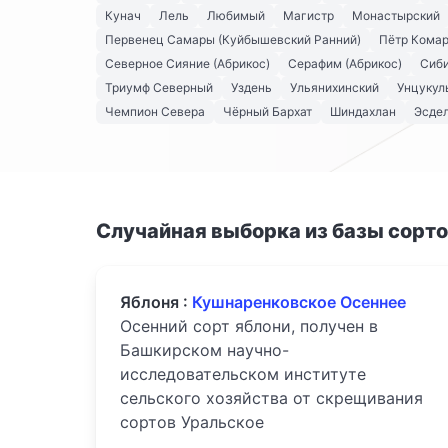
Кунач
Лель
Любимый
Магистр
Монастырский
Первенец Самары (Куйбышевский Ранний)
Пётр Кома
Северное Сияние (Абрикос)
Серафим (Абрикос)
Сиби
Триумф Северный
Уздень
Ульянихинский
Унцукул
Чемпион Севера
Чёрный Бархат
Шиндахлан
Эсдел
Случайная выборка из базы сорт
Яблоня :
Кушнаренковское Осеннее
Осенний сорт яблони, получен в
Башкирском научно-
исследовательском институте
сельского хозяйства от скрещивания
сортов Уральское