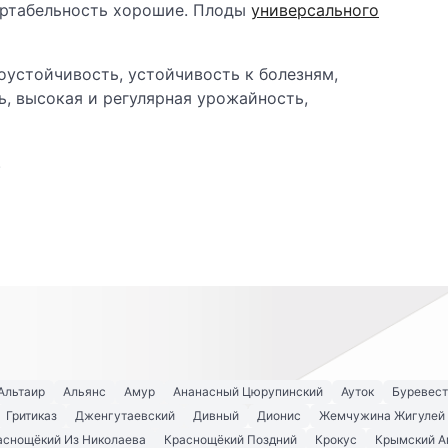
ортабельность хорошие. Плоды
универсального
хоустойчивость, устойчивость к болезням,
, высокая и регулярная урожайность,
.
Альтаир
Альянс
Амур
Ананасный Цюрупинский
Ауток
Буревест
Гритиказ
Дженгутаевский
Дивный
Дионис
Жемчужина Жигулей
аснощёкий Из Николаева
Краснощёкий Поздний
Крокус
Крымский А