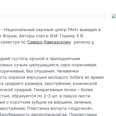
 – Национальный научный центр РАН» выведен в
Форум. Авторы сорта: В.М. Горина, Е.В.
Госреестре по
Северо-Кавказскому
региону
с
едней густоты кроной и приподнятыми
новных сучьях шелушащаяся, серо-коричневая.
коричневые, без опушения. Чечевички
ость окраски верхушки молодого побега во время
ка среднего размера, заострённая, конической
очкой средний. Генеративные почки – более
тые, образуются по 2–3 шт. в пазухе листа.
лые с коротким зубцом на вершине, зеленые,
заострённая. Пластинка вогнута «лодочкой»,
 Зазубренность двоякопильчатая. Прилистники