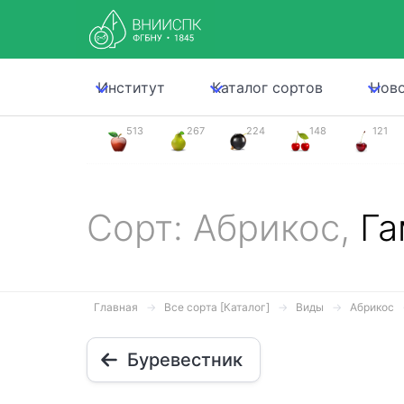
Институт
Каталог сортов
Нов
513
267
224
148
121
Сорт: Абрикос,
Га
Главная
Все сорта [Каталог]
Виды
Абрикос
Буревестник