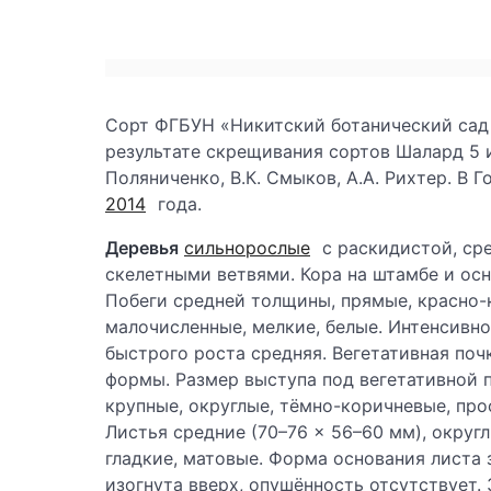
Сорт ФГБУН «Никитский ботанический сад
результате скрещивания сортов Шалард 5 и 
Поляниченко, В.К. Смыков, А.А. Рихтер. В 
2014
года.
Деревья
сильнорослые
с раскидистой, ср
скелетными ветвями. Кора на штамбе и ос
Побеги средней толщины, прямые, красно-
малочисленные, мелкие, белые. Интенсивн
быстрого роста средняя. Вегетативная поч
формы. Размер выступа под вегетативной п
крупные, округлые, тёмно-коричневые, прос
Листья средние (70–76 × 56–60 мм), округ
гладкие, матовые. Форма основания листа 
изогнута вверх, опушённость отсутствует.