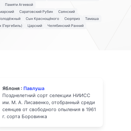
Памяти Агеевой
марский
Саратовский Рубин
Саянский
Молодёжный
Сын Краснощёкого
Сюрприз
Тамаша
 (Гергебиль)
Царский
Челябинский Ранний
Яблоня :
Павлуша
Позднелетний сорт селекции НИИСС
им. М. А. Лисавенко, отобранный среди
сеянцев от свобод­ного опыления в 1961
г. сорта Боровинка