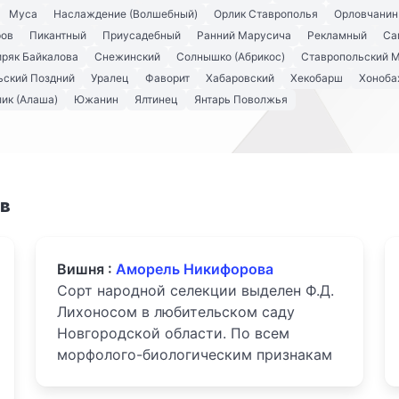
Муса
Наслаждение (Волшебный)
Орлик Ставрополья
Орловчанин
ров
Пикантный
Приусадебный
Ранний Марусича
Рекламный
Са
ряк Байкалова
Снежинский
Солнышко (Абрикос)
Ставропольский 
ьский Поздний
Уралец
Фаворит
Хабаровский
Хекобарш
Хонобах
ик (Алаша)
Южанин
Ялтинец
Янтарь Поволжья
ов
Вишня :
Аморель Никифорова
Сорт народной селекции выделен Ф.Д.
Лихоносом в любительском саду
Новгородской области. По всем
морфолого-биологическим признакам