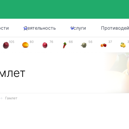
ости
Деятельность
Услуги
Противодей
105
80
76
66
56
37
млет
Гамлет