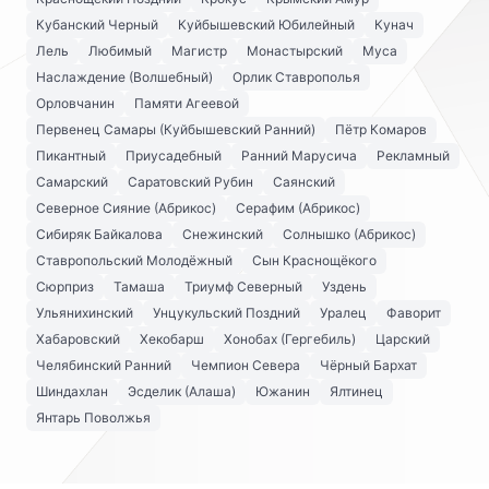
Кубанский Черный
Куйбышевский Юбилейный
Кунач
Лель
Любимый
Магистр
Монастырский
Муса
Наслаждение (Волшебный)
Орлик Ставрополья
Орловчанин
Памяти Агеевой
Первенец Самары (Куйбышевский Ранний)
Пётр Комаров
Пикантный
Приусадебный
Ранний Марусича
Рекламный
Самарский
Саратовский Рубин
Саянский
Северное Сияние (Абрикос)
Серафим (Абрикос)
Сибиряк Байкалова
Снежинский
Солнышко (Абрикос)
Ставропольский Молодёжный
Сын Краснощёкого
Сюрприз
Тамаша
Триумф Северный
Уздень
Ульянихинский
Унцукульский Поздний
Уралец
Фаворит
Хабаровский
Хекобарш
Хонобах (Гергебиль)
Царский
Челябинский Ранний
Чемпион Севера
Чёрный Бархат
Шиндахлан
Эсделик (Алаша)
Южанин
Ялтинец
Янтарь Поволжья