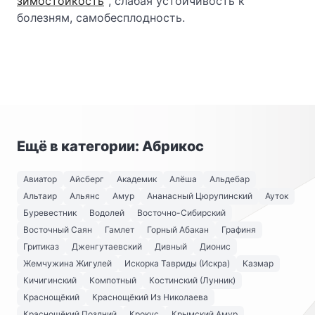
зимостойкость
, слабая устойчивость к
болезням, самобесплодность.
Ещё в категории: Абрикос
Авиатор
Айсберг
Академик
Алёша
Альдебар
Альтаир
Альянс
Амур
Ананасный Цюрупинский
Ауток
Буревестник
Водолей
Восточно-Сибирский
Восточный Саян
Гамлет
Горный Абакан
Графиня
Гритиказ
Дженгутаевский
Дивный
Дионис
Жемчужина Жигулей
Искорка Тавриды (Искра)
Казмар
Кичигинский
Компотный
Костинский (Лунник)
Краснощёкий
Краснощёкий Из Николаева
Краснощёкий Поздний
Крокус
Крымский Амур