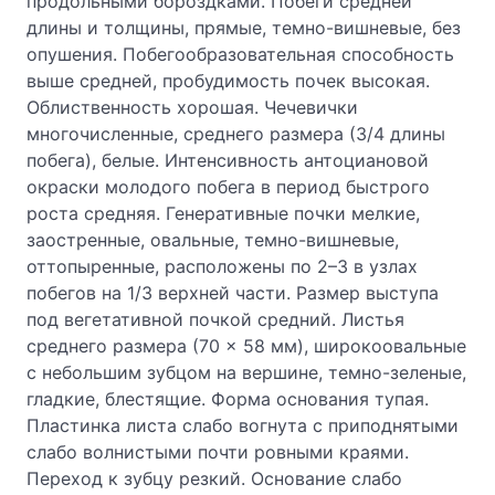
продольными бороздками. Побеги средней
длины и толщины, прямые, темно-вишневые, без
опушения. Побегообразовательная способность
выше средней, пробудимость почек высокая.
Облиственность хорошая. Чечевички
многочисленные, среднего размера (3/4 длины
побега), белые. Интенсивность антоциановой
окраски молодого побега в период быстрого
роста средняя. Генеративные почки мелкие,
заостренные, овальные, темно-вишневые,
оттопыренные, расположены по 2–3 в узлах
побегов на 1/3 верхней части. Размер выступа
под вегетативной почкой средний. Листья
среднего размера (70 × 58 мм), широкоовальные
с небольшим зубцом на вершине, темно-зеленые,
гладкие, блестящие. Форма основания тупая.
Пластинка листа слабо вогнута с приподнятыми
слабо волнистыми почти ровными краями.
Переход к зубцу резкий. Основание слабо