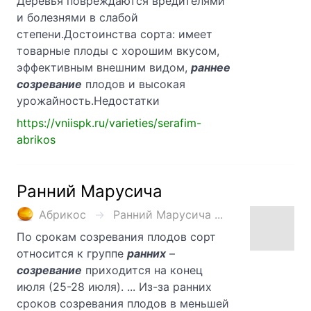
Деревья повреждаются вредителями
и болезнями в слабой
степени.Достоинства сорта: имеет
товарные плоды с хорошим вкусом,
эффективным внешним видом,
раннее
созревание
плодов и высокая
урожайность.Недостатки
https://vniispk.ru/varieties/serafim-
abrikos
Ранний Марусича
Абрикос
Ранний Марусича ...
По срокам созревания плодов сорт
относится к группе
ранних
–
созревание
приходится на конец
июля (25-28 июля). ... Из-за ранних
сроков созревания плодов в меньшей