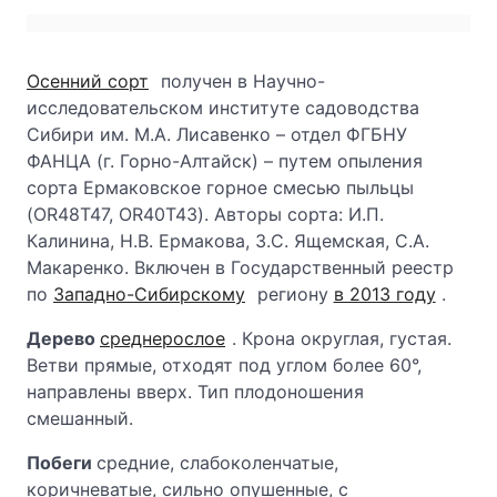
Осенний сорт
получен в Научно-
исследовательском институте садоводства
Сибири им. М.А. Лисавенко – отдел ФГБНУ
ФАНЦА (г. Горно-Алтайск) – путем опыления
сорта Ермаковское горное смесью пыльцы
(OR48T47, OR40T43). Авторы сорта: И.П.
Калинина, Н.В. Ермакова, З.С. Ящемская, С.А.
Макаренко. Включен в Государственный реестр
по
Западно-Сибирскому
региону
в 2013 году
.
Дерево
среднерослое
. Крона округлая, густая.
Ветви прямые, отходят под углом более 60°,
направлены вверх. Тип плодоношения
смешанный.
Побеги
средние, слабоколенчатые,
коричневатые, сильно опушенные, с