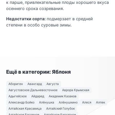
к парше, привлекательные плоды хорошего вкуса
осеннего срока созревания.
Недостатки сорта:
подмерзает в средней
степени в особо суровые зимы.
Ещё в категории: Яблоня
Абориген
Авангард
Августа
Августовское Дальневосточное
Аврора Крымская
Адыгейское
Айдаред
Академик Казаков
Александр Бойко
Алёнушка
Алёнушкино
Алеся
Алпек
Алтайская Красавица
Алтайский Голубок
Алтайское Багряное
Алтайское Бархатное