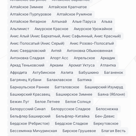
Алтайское Зимнее
Алтайское Крапчатое
Алтайское Пурпуровое
Алтайское Румяное
Алтайское Янтарное
Алтынай
Алые Паруса
Альва
Альпинист
Амурское Красное
Амурское Урожайное
Анис Алый (Анис Бархатный, Анис Сафьянный, Анис Красный)
Анис Полосатый (Анис Серый)
Анис Розово-Полосатый
Анис Свердловский
Антей
Антоновка Обыкновенная
Антоновка Сладкая
Апорт Асс
Апрельское
Аркадик
Аркад Теньковский
Аркаим
Аромат Уктуса
Атлантка
Афродита
Ахтубинское
Аэлита
Бабушкино
Баганенок
Багрянец Кубани
Балаклавское
Балтика
Барнаульское Раннее
Батталовское
Башкирский Изумруд
Башкирский Красавец
Башкирское Зимнее
Баяна (Яблоня)
Бежин Луг
Белое Летнее
Белое Солнце
Белорусский Синап
Белорусское Сладкое
Белоснежка
Бельфлер Башкирский
Бельфлер-Китайка
Бен-Девис
Бердское (Ребристое)
Бердское Сладкое
Беркутовское
Бессемянка Мичуринская
Бирское Грушевое
Благая Весть