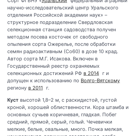
Сорт ФГБНУ «
Уральский
федеральный аграрный
научно-исследовательский центр Уральского
отделения Российской академии наук» –
структурное подразделение Свердловская
селекционная станция садоводства получен
методом посева косточек от свободного
опыления сорта Ожерелье, после обработки
семян радиоактивным (Со60) в дозе 10 крад.
Автор сорта М.Г. Исакова. Включен в
Государственный реестр охраняемых
селекционных достижений РФ
в 2014
г и
допущен к использованию по
Волго-Вятскому
региону
в 2011
г.
Куст
высотой 1,8–2 м, с раскидистой, густой
кроной, хорошей облиственности. Кора штамба и
основных сучьев коричневая, гладкая. Побег
средний, прямой, серый, голый. Чечевички
мелкие, белые, овальные, много. Почка мелкая,