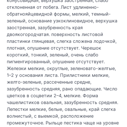
конусовидная, верхушка заостренная, слабо
отклоненная от побега. Лист удлиненно-
обратнояйцевидной формы, мелкий, темный-
зеленый, основание узкоклиновидное, верхушка
заостренная, зазубренность края
двоякогородчатая. поверхность листовой
пластинки глянцевая, слегка сложена лодочкой,
плотная, опушение отсутствует. Черешок
короткий, тонкий, зеленый, очень слабо
пигментированный, опушение отсутствует.
Железки мелкие, округлые, зеленовато-желтые,
1–2 у основания листа. Прилистники мелкие,
желто-зеленые, рассеченные средне,
зазубренность средняя, рано опадающие. Число
цветков в соцветии 2–4, мелкие. Форма
чашелистиков овальная, зазубренность средняя.
Лепестки мелкие, белые, овальные, край слегка
волнистый, с выемкой, расположение
промежуточное. Рыльце пестика чаще на уровне