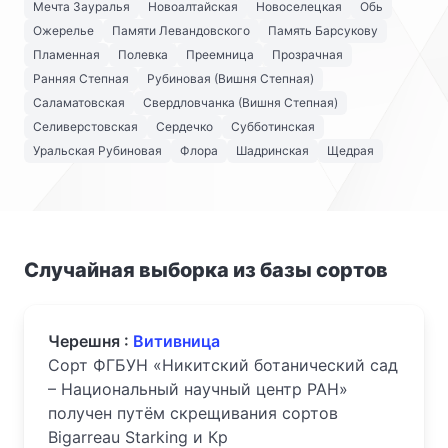
Мечта Зауралья
Новоалтайская
Новоселецкая
Обь
Ожерелье
Памяти Левандовского
Память Барсукову
Пламенная
Полевка
Преемница
Прозрачная
Ранняя Степная
Рубиновая (Вишня Степная)
Саламатовская
Свердловчанка (Вишня Степная)
Селиверстовская
Сердечко
Субботинская
Уральская Рубиновая
Флора
Шадринская
Щедрая
Случайная выборка из базы сортов
Черешня :
Витивница
Сорт ФГБУН «Никитский ботанический сад
– Национальный научный центр РАН»
получен путём скрещивания сортов
Bigarreau Starking и Кр